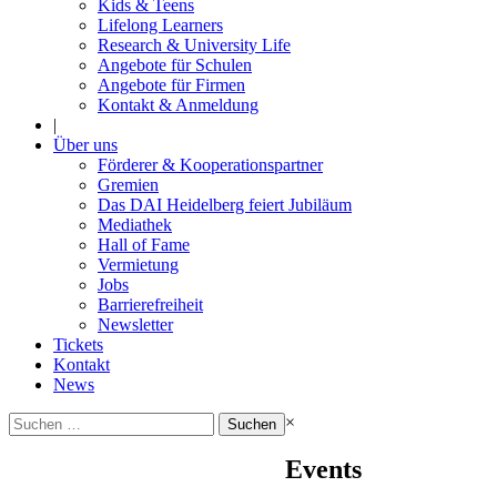
Kids & Teens
Lifelong Learners
Research & University Life
Angebote für Schulen
Angebote für Firmen
Kontakt & Anmeldung
|
Über uns
Förderer & Kooperationspartner
Gremien
Das DAI Heidelberg feiert Jubiläum
Mediathek
Hall of Fame
Vermietung
Jobs
Barrierefreiheit
Newsletter
Tickets
Kontakt
News
Suchen
×
nach:
Events