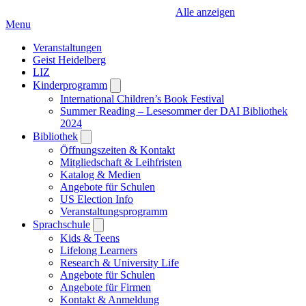
Alle anzeigen
Menu
Veranstaltungen
Geist Heidelberg
LIZ
Kinderprogramm
Open
submenu
International Children’s Book Festival
Summer Reading – Lesesommer der DAI Bibliothek
2024
Bibliothek
Open
submenu
Öffnungszeiten & Kontakt
Mitgliedschaft & Leihfristen
Katalog & Medien
Angebote für Schulen
US Election Info
Veranstaltungsprogramm
Sprachschule
Open
submenu
Kids & Teens
Lifelong Learners
Research & University Life
Angebote für Schulen
Angebote für Firmen
Kontakt & Anmeldung