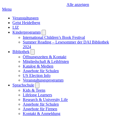
Alle anzeigen
Menu
Veranstaltungen
Geist Heidelberg
LIZ
Kinderprogramm
Open
submenu
International Children’s Book Festival
Summer Reading – Lesesommer der DAI Bibliothek
2024
Bibliothek
Open
submenu
Öffnungszeiten & Kontakt
Mitgliedschaft & Leihfristen
Katalog & Medien
Angebote für Schulen
US Election Info
Veranstaltungsprogramm
Sprachschule
Open
submenu
Kids & Teens
Lifelong Learners
Research & University Life
Angebote für Schulen
Angebote für Firmen
Kontakt & Anmeldung