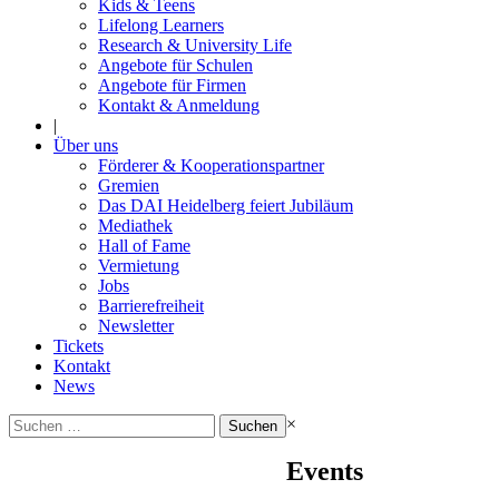
Kids & Teens
Lifelong Learners
Research & University Life
Angebote für Schulen
Angebote für Firmen
Kontakt & Anmeldung
|
Über uns
Förderer & Kooperationspartner
Gremien
Das DAI Heidelberg feiert Jubiläum
Mediathek
Hall of Fame
Vermietung
Jobs
Barrierefreiheit
Newsletter
Tickets
Kontakt
News
Suchen
×
nach:
Events