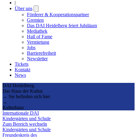
|
Über uns
Open
submenu
Förderer & Kooperationspartner
Gremien
Das DAI Heidelberg feiert Jubiläum
Mediathek
Hall of Fame
Vermietung
Jobs
Barrierefreiheit
Newsletter
Tickets
Kontakt
News
DAI Heidelberg.
Das Haus der Kultur.
→ Sie befinden sich hier
→
Kulturhaus
Internationale DAI
Kindergärten und Schule
Zum Bereich wechseln
Kindergärten und Schule
Freundeskreis des