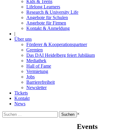
Kids & Teens
Lifelong Learners
Research & University Life
Angebote für Schulen
Angebote für Firmen
Kontakt & Anmeldung
|
Über uns
Förderer & Kooperationspartner
Gremien
Das DAI Heidelberg feiert Jubiläum
Mediathek
Hall of Fame
Vermietung
Jobs
Barrierefreiheit
Newsletter
Tickets
Kontakt
News
Suchen
×
nach:
Events