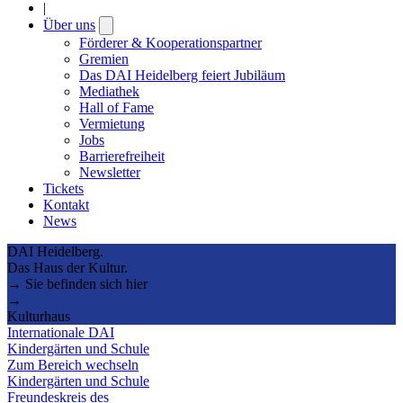
|
Über uns
Open
submenu
Förderer & Kooperationspartner
Gremien
Das DAI Heidelberg feiert Jubiläum
Mediathek
Hall of Fame
Vermietung
Jobs
Barrierefreiheit
Newsletter
Tickets
Kontakt
News
DAI Heidelberg.
Das Haus der Kultur.
→ Sie befinden sich hier
→
Kulturhaus
Internationale DAI
Kindergärten und Schule
Zum Bereich wechseln
Kindergärten und Schule
Freundeskreis des