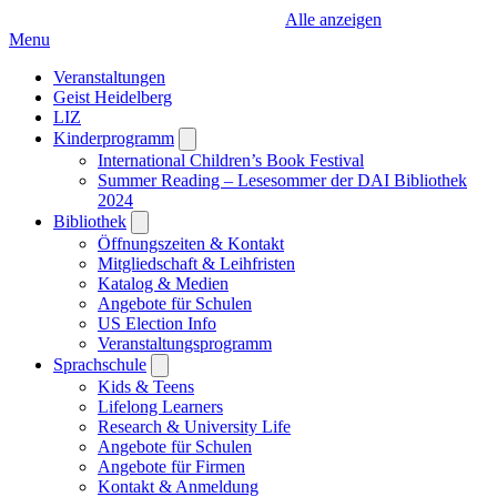
Alle anzeigen
Menu
Veranstaltungen
Geist Heidelberg
LIZ
Kinderprogramm
Open
submenu
International Children’s Book Festival
Summer Reading – Lesesommer der DAI Bibliothek
2024
Bibliothek
Open
submenu
Öffnungszeiten & Kontakt
Mitgliedschaft & Leihfristen
Katalog & Medien
Angebote für Schulen
US Election Info
Veranstaltungsprogramm
Sprachschule
Open
submenu
Kids & Teens
Lifelong Learners
Research & University Life
Angebote für Schulen
Angebote für Firmen
Kontakt & Anmeldung