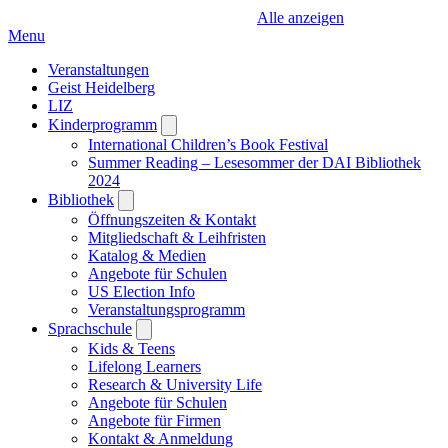
Alle anzeigen
Menu
Veranstaltungen
Geist Heidelberg
LIZ
Kinderprogramm
Open
submenu
International Children’s Book Festival
Summer Reading – Lesesommer der DAI Bibliothek
2024
Bibliothek
Open
submenu
Öffnungszeiten & Kontakt
Mitgliedschaft & Leihfristen
Katalog & Medien
Angebote für Schulen
US Election Info
Veranstaltungsprogramm
Sprachschule
Open
submenu
Kids & Teens
Lifelong Learners
Research & University Life
Angebote für Schulen
Angebote für Firmen
Kontakt & Anmeldung