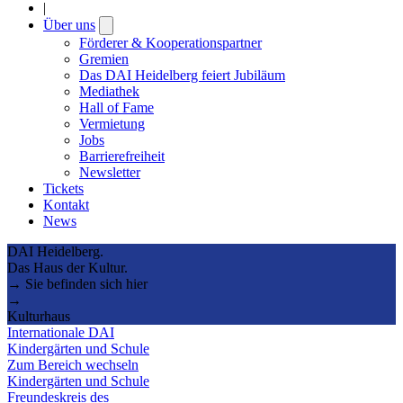
|
Über uns
Open
submenu
Förderer & Kooperationspartner
Gremien
Das DAI Heidelberg feiert Jubiläum
Mediathek
Hall of Fame
Vermietung
Jobs
Barrierefreiheit
Newsletter
Tickets
Kontakt
News
DAI Heidelberg.
Das Haus der Kultur.
→ Sie befinden sich hier
→
Kulturhaus
Internationale DAI
Kindergärten und Schule
Zum Bereich wechseln
Kindergärten und Schule
Freundeskreis des