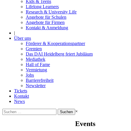
Kids & Teens
Lifelong Learners
Research & University Life
Angebote für Schulen
Angebote für Firmen
Kontakt & Anmeldung
|
Über uns
Förderer & Kooperationspartner
Gremien
Das DAI Heidelberg feiert Jubiläum
Mediathek
Hall of Fame
Vermietung
Jobs
Barrierefreiheit
Newsletter
Tickets
Kontakt
News
Suchen
×
nach:
Events