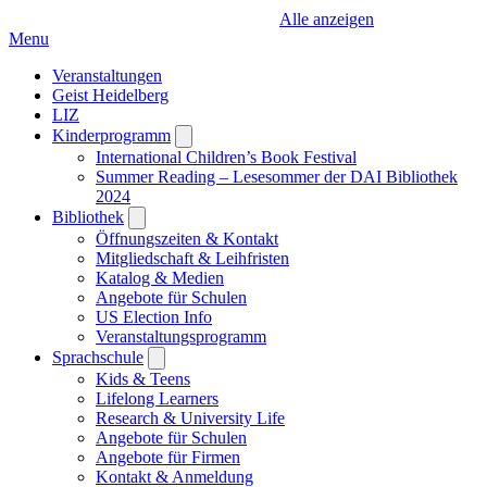
Alle anzeigen
Menu
Veranstaltungen
Geist Heidelberg
LIZ
Kinderprogramm
Open
submenu
International Children’s Book Festival
Summer Reading – Lesesommer der DAI Bibliothek
2024
Bibliothek
Open
submenu
Öffnungszeiten & Kontakt
Mitgliedschaft & Leihfristen
Katalog & Medien
Angebote für Schulen
US Election Info
Veranstaltungsprogramm
Sprachschule
Open
submenu
Kids & Teens
Lifelong Learners
Research & University Life
Angebote für Schulen
Angebote für Firmen
Kontakt & Anmeldung