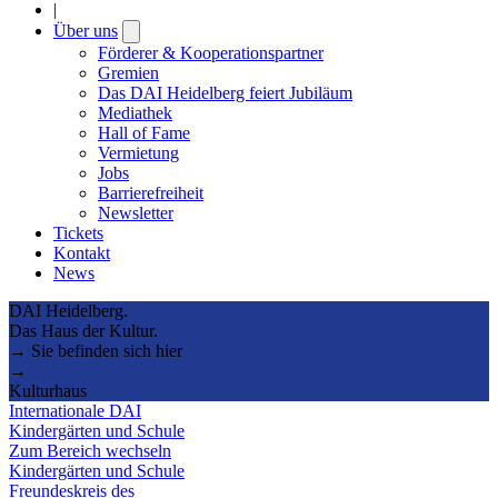
|
Über uns
Open
submenu
Förderer & Kooperationspartner
Gremien
Das DAI Heidelberg feiert Jubiläum
Mediathek
Hall of Fame
Vermietung
Jobs
Barrierefreiheit
Newsletter
Tickets
Kontakt
News
DAI Heidelberg.
Das Haus der Kultur.
→ Sie befinden sich hier
→
Kulturhaus
Internationale DAI
Kindergärten und Schule
Zum Bereich wechseln
Kindergärten und Schule
Freundeskreis des