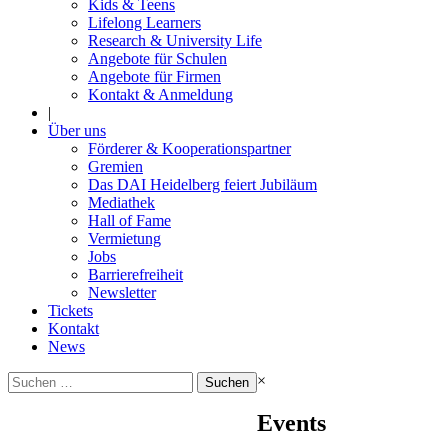
Kids & Teens
Lifelong Learners
Research & University Life
Angebote für Schulen
Angebote für Firmen
Kontakt & Anmeldung
|
Über uns
Förderer & Kooperationspartner
Gremien
Das DAI Heidelberg feiert Jubiläum
Mediathek
Hall of Fame
Vermietung
Jobs
Barrierefreiheit
Newsletter
Tickets
Kontakt
News
Suchen
×
nach:
Events