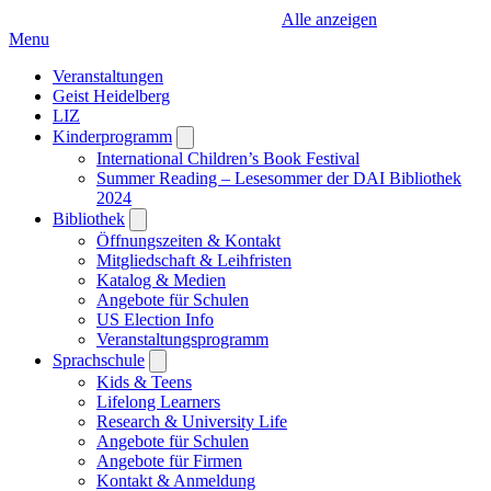
Alle anzeigen
Menu
Veranstaltungen
Geist Heidelberg
LIZ
Kinderprogramm
Open
submenu
International Children’s Book Festival
Summer Reading – Lesesommer der DAI Bibliothek
2024
Bibliothek
Open
submenu
Öffnungszeiten & Kontakt
Mitgliedschaft & Leihfristen
Katalog & Medien
Angebote für Schulen
US Election Info
Veranstaltungsprogramm
Sprachschule
Open
submenu
Kids & Teens
Lifelong Learners
Research & University Life
Angebote für Schulen
Angebote für Firmen
Kontakt & Anmeldung