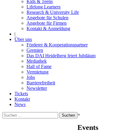
Kids & Teens
Lifelong Learners
Research & University Life
Angebote für Schulen
Angebote für Firmen
Kontakt & Anmeldung
|
Über uns
Förderer & Kooperationspartner
Gremien
Das DAI Heidelberg feiert Jubiläum
Mediathek
Hall of Fame
Vermietung
Jobs
Barrierefreiheit
Newsletter
Tickets
Kontakt
News
Suchen
×
nach:
Events