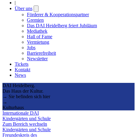
|
Über uns
Open
submenu
Förderer & Kooperationspartner
Gremien
Das DAI Heidelberg feiert Jubiläum
Mediathek
Hall of Fame
Vermietung
Jobs
Barrierefreiheit
Newsletter
Tickets
Kontakt
News
DAI Heidelberg.
Das Haus der Kultur.
→ Sie befinden sich hier
→
Kulturhaus
Internationale DAI
Kindergärten und Schule
Zum Bereich wechseln
Kindergärten und Schule
Freundeskreis des