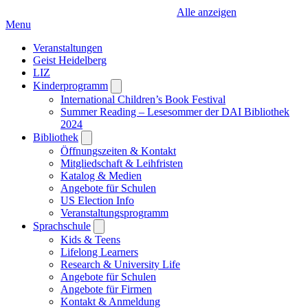
Alle anzeigen
Menu
Veranstaltungen
Geist Heidelberg
LIZ
Kinderprogramm
Open
submenu
International Children’s Book Festival
Summer Reading – Lesesommer der DAI Bibliothek
2024
Bibliothek
Open
submenu
Öffnungszeiten & Kontakt
Mitgliedschaft & Leihfristen
Katalog & Medien
Angebote für Schulen
US Election Info
Veranstaltungsprogramm
Sprachschule
Open
submenu
Kids & Teens
Lifelong Learners
Research & University Life
Angebote für Schulen
Angebote für Firmen
Kontakt & Anmeldung