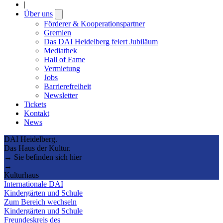
|
Über uns
Open
submenu
Förderer & Kooperationspartner
Gremien
Das DAI Heidelberg feiert Jubiläum
Mediathek
Hall of Fame
Vermietung
Jobs
Barrierefreiheit
Newsletter
Tickets
Kontakt
News
DAI Heidelberg.
Das Haus der Kultur.
→ Sie befinden sich hier
→
Kulturhaus
Internationale DAI
Kindergärten und Schule
Zum Bereich wechseln
Kindergärten und Schule
Freundeskreis des