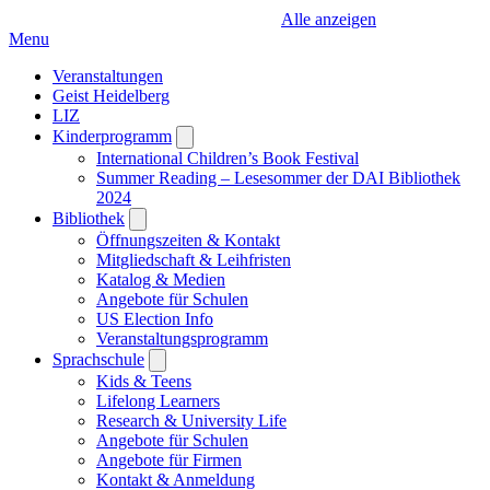
Alle anzeigen
Menu
Veranstaltungen
Geist Heidelberg
LIZ
Kinderprogramm
Open
submenu
International Children’s Book Festival
Summer Reading – Lesesommer der DAI Bibliothek
2024
Bibliothek
Open
submenu
Öffnungszeiten & Kontakt
Mitgliedschaft & Leihfristen
Katalog & Medien
Angebote für Schulen
US Election Info
Veranstaltungsprogramm
Sprachschule
Open
submenu
Kids & Teens
Lifelong Learners
Research & University Life
Angebote für Schulen
Angebote für Firmen
Kontakt & Anmeldung