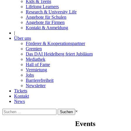
Kids & Teens
Lifelong Learners
Research & University Life
Angebote für Schulen
Angebote für Firmen
Kontakt & Anmeldung
|
Über uns
Förderer & Kooperationspartner
Gremien
Das DAI Heidelberg feiert Jubiläum
Mediathek
Hall of Fame
Vermietung
Jobs
Barrierefreiheit
Newsletter
Tickets
Kontakt
News
Suchen
×
nach:
Events