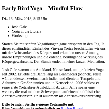
Early Bird Yoga – Mindful Flow
Di., 13. März 2018, 8:15 Uhr
Josh Gale
Yoga in the Library
Workshop
Starten Sie mit sanften Yogaübungen ganz entspannt in den Tag. In
dieser einstündigen Einheit des Vinyasa Yogas beschäftigen wir uns
mit der Achtsamkeit des Körpers und erkunden unsere Atmung,
unsere Empfindungen und die erdende, beruhigende Wirkung des
Körpergewahrseins. Der Stunde endet mit einer kurzen Meditation.
Josh Gale stammt aus Auckland, Neuseeland, und praktiziert Yoga
seit 2002. Er lebte drei Jahre lang als Brahmacari (Mönch), reiste
währenddessen zweimal nach Indien und diente in Tempeln und
Ashrams in Großbritannien und in Neuseeland. 2006 schloss er
seine erste Yogalehrer-Ausbildung ab, zehn Jahre später eine
weitere, diesmal mit dem Schwerpunkt auf einem buddhistischen
Achtsamkeitsansatz. Er ist außerdem als Achtsamkeitslehrer tätig.
Bitte bringen Sie Ihre eigene Yogamatte mit.
Eine Anmeldung ist erforderlich an
Evelyn Bausch
.