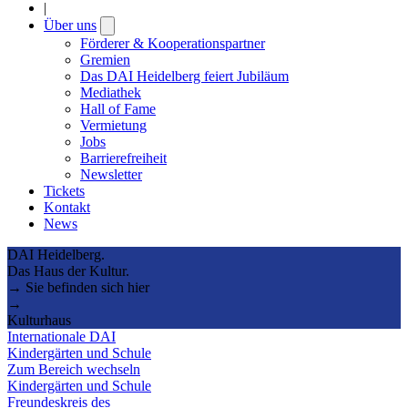
|
Über uns
Open
submenu
Förderer & Kooperationspartner
Gremien
Das DAI Heidelberg feiert Jubiläum
Mediathek
Hall of Fame
Vermietung
Jobs
Barrierefreiheit
Newsletter
Tickets
Kontakt
News
DAI Heidelberg.
Das Haus der Kultur.
→ Sie befinden sich hier
→
Kulturhaus
Internationale DAI
Kindergärten und Schule
Zum Bereich wechseln
Kindergärten und Schule
Freundeskreis des