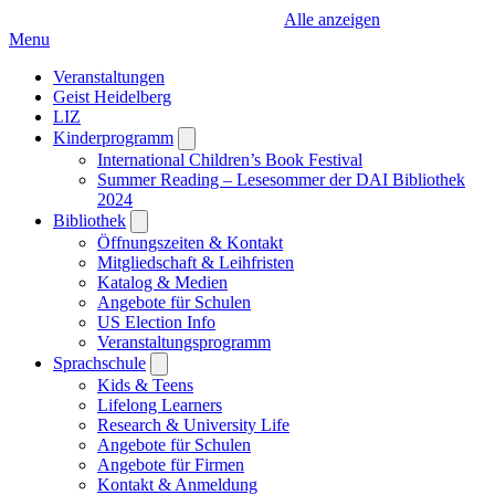
Alle anzeigen
Menu
Veranstaltungen
Geist Heidelberg
LIZ
Kinderprogramm
Open
submenu
International Children’s Book Festival
Summer Reading – Lesesommer der DAI Bibliothek
2024
Bibliothek
Open
submenu
Öffnungszeiten & Kontakt
Mitgliedschaft & Leihfristen
Katalog & Medien
Angebote für Schulen
US Election Info
Veranstaltungsprogramm
Sprachschule
Open
submenu
Kids & Teens
Lifelong Learners
Research & University Life
Angebote für Schulen
Angebote für Firmen
Kontakt & Anmeldung