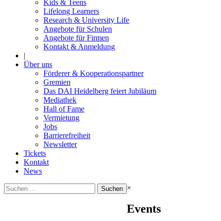
Kids & Teens
Lifelong Learners
Research & University Life
Angebote für Schulen
Angebote für Firmen
Kontakt & Anmeldung
|
Über uns
Förderer & Kooperationspartner
Gremien
Das DAI Heidelberg feiert Jubiläum
Mediathek
Hall of Fame
Vermietung
Jobs
Barrierefreiheit
Newsletter
Tickets
Kontakt
News
Suchen
×
nach:
Events