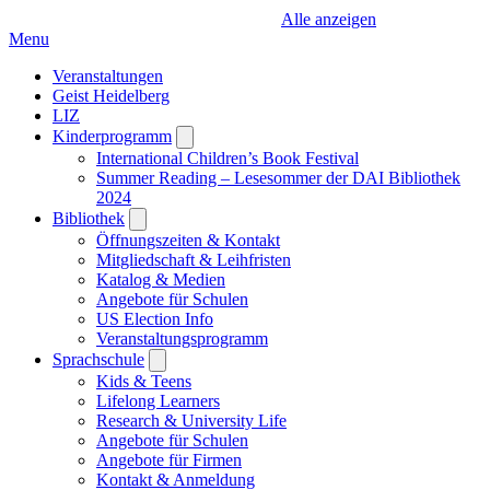
Alle anzeigen
Menu
Veranstaltungen
Geist Heidelberg
LIZ
Kinderprogramm
Open
submenu
International Children’s Book Festival
Summer Reading – Lesesommer der DAI Bibliothek
2024
Bibliothek
Open
submenu
Öffnungszeiten & Kontakt
Mitgliedschaft & Leihfristen
Katalog & Medien
Angebote für Schulen
US Election Info
Veranstaltungsprogramm
Sprachschule
Open
submenu
Kids & Teens
Lifelong Learners
Research & University Life
Angebote für Schulen
Angebote für Firmen
Kontakt & Anmeldung