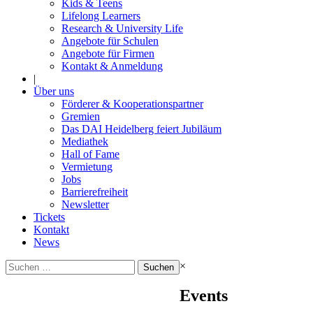
Kids & Teens
Lifelong Learners
Research & University Life
Angebote für Schulen
Angebote für Firmen
Kontakt & Anmeldung
|
Über uns
Förderer & Kooperationspartner
Gremien
Das DAI Heidelberg feiert Jubiläum
Mediathek
Hall of Fame
Vermietung
Jobs
Barrierefreiheit
Newsletter
Tickets
Kontakt
News
Suchen
×
nach:
Events