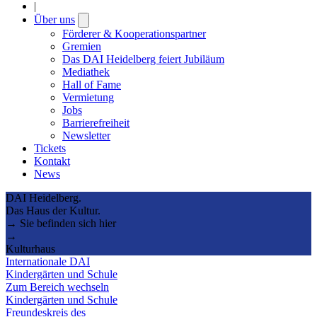
|
Über uns
Open
submenu
Förderer & Kooperationspartner
Gremien
Das DAI Heidelberg feiert Jubiläum
Mediathek
Hall of Fame
Vermietung
Jobs
Barrierefreiheit
Newsletter
Tickets
Kontakt
News
DAI Heidelberg.
Das Haus der Kultur.
→ Sie befinden sich hier
→
Kulturhaus
Internationale DAI
Kindergärten und Schule
Zum Bereich wechseln
Kindergärten und Schule
Freundeskreis des