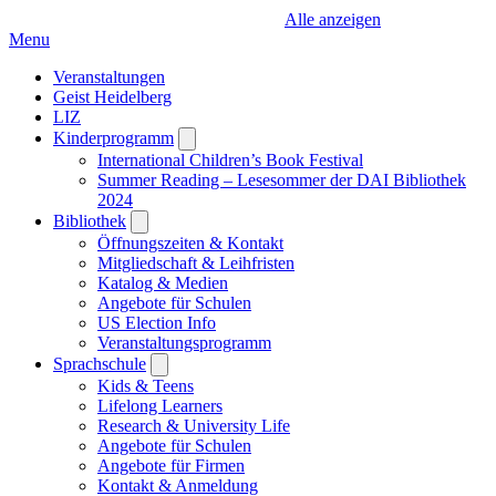
Alle anzeigen
Menu
Veranstaltungen
Geist Heidelberg
LIZ
Kinderprogramm
Open
submenu
International Children’s Book Festival
Summer Reading – Lesesommer der DAI Bibliothek
2024
Bibliothek
Open
submenu
Öffnungszeiten & Kontakt
Mitgliedschaft & Leihfristen
Katalog & Medien
Angebote für Schulen
US Election Info
Veranstaltungsprogramm
Sprachschule
Open
submenu
Kids & Teens
Lifelong Learners
Research & University Life
Angebote für Schulen
Angebote für Firmen
Kontakt & Anmeldung