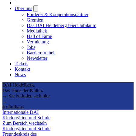
|
Über uns
Open
submenu
Förderer & Kooperationspartner
Gremien
Das DAI Heidelberg feiert Jubiläum
Mediathek
Hall of Fame
Vermietung
Jobs
Barrierefreiheit
Newsletter
Tickets
Kontakt
News
DAI Heidelberg.
Das Haus der Kultur.
→ Sie befinden sich hier
→
Kulturhaus
Internationale DAI
Kindergärten und Schule
Zum Bereich wechseln
Kindergärten und Schule
Freundeskreis des