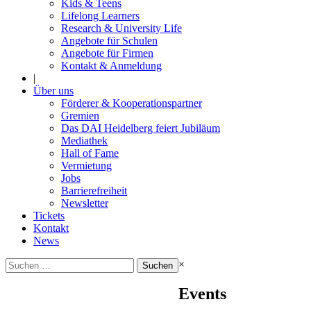
Kids & Teens
Lifelong Learners
Research & University Life
Angebote für Schulen
Angebote für Firmen
Kontakt & Anmeldung
|
Über uns
Förderer & Kooperationspartner
Gremien
Das DAI Heidelberg feiert Jubiläum
Mediathek
Hall of Fame
Vermietung
Jobs
Barrierefreiheit
Newsletter
Tickets
Kontakt
News
Suchen
×
nach:
Events