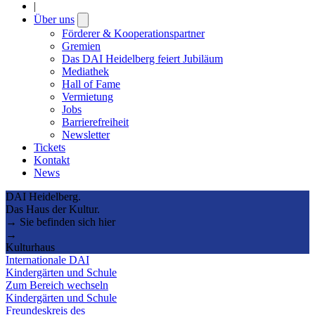
|
Über uns
Open
submenu
Förderer & Kooperationspartner
Gremien
Das DAI Heidelberg feiert Jubiläum
Mediathek
Hall of Fame
Vermietung
Jobs
Barrierefreiheit
Newsletter
Tickets
Kontakt
News
DAI Heidelberg.
Das Haus der Kultur.
→ Sie befinden sich hier
→
Kulturhaus
Internationale DAI
Kindergärten und Schule
Zum Bereich wechseln
Kindergärten und Schule
Freundeskreis des