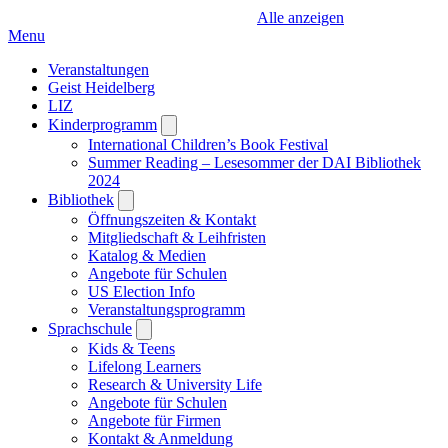
Alle anzeigen
Menu
Veranstaltungen
Geist Heidelberg
LIZ
Kinderprogramm
Open
submenu
International Children’s Book Festival
Summer Reading – Lesesommer der DAI Bibliothek
2024
Bibliothek
Open
submenu
Öffnungszeiten & Kontakt
Mitgliedschaft & Leihfristen
Katalog & Medien
Angebote für Schulen
US Election Info
Veranstaltungsprogramm
Sprachschule
Open
submenu
Kids & Teens
Lifelong Learners
Research & University Life
Angebote für Schulen
Angebote für Firmen
Kontakt & Anmeldung