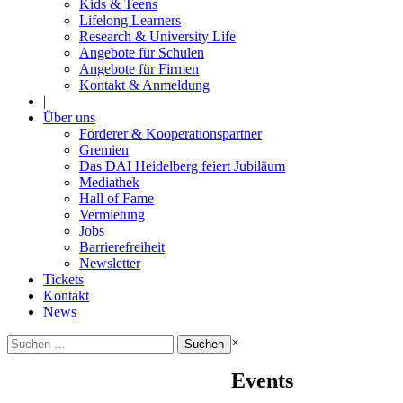
Kids & Teens
Lifelong Learners
Research & University Life
Angebote für Schulen
Angebote für Firmen
Kontakt & Anmeldung
|
Über uns
Förderer & Kooperationspartner
Gremien
Das DAI Heidelberg feiert Jubiläum
Mediathek
Hall of Fame
Vermietung
Jobs
Barrierefreiheit
Newsletter
Tickets
Kontakt
News
Suchen
×
nach:
Events