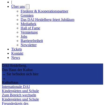
|
Über uns
Open
submenu
Förderer & Kooperationspartner
Gremien
Das DAI Heidelberg feiert Jubiläum
Mediathek
Hall of Fame
Vermietung
Jobs
Barrierefreiheit
Newsletter
Tickets
Kontakt
News
DAI Heidelberg.
Das Haus der Kultur.
→ Sie befinden sich hier
→
Kulturhaus
Internationale DAI
Kindergärten und Schule
Zum Bereich wechseln
Kindergärten und Schule
Freundeskreis des