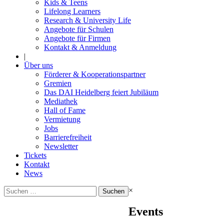
Kids & Teens
Lifelong Learners
Research & University Life
Angebote für Schulen
Angebote für Firmen
Kontakt & Anmeldung
|
Über uns
Förderer & Kooperationspartner
Gremien
Das DAI Heidelberg feiert Jubiläum
Mediathek
Hall of Fame
Vermietung
Jobs
Barrierefreiheit
Newsletter
Tickets
Kontakt
News
Suchen
×
nach:
Events