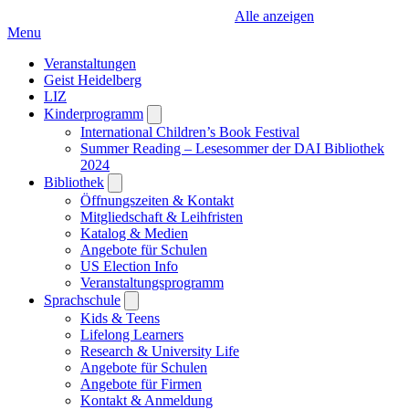
Alle anzeigen
Menu
Veranstaltungen
Geist Heidelberg
LIZ
Kinderprogramm
Open
submenu
International Children’s Book Festival
Summer Reading – Lesesommer der DAI Bibliothek
2024
Bibliothek
Open
submenu
Öffnungszeiten & Kontakt
Mitgliedschaft & Leihfristen
Katalog & Medien
Angebote für Schulen
US Election Info
Veranstaltungsprogramm
Sprachschule
Open
submenu
Kids & Teens
Lifelong Learners
Research & University Life
Angebote für Schulen
Angebote für Firmen
Kontakt & Anmeldung