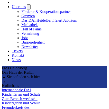
|
Über uns
Open
submenu
Förderer & Kooperationspartner
Gremien
Das DAI Heidelberg feiert Jubiläum
Mediathek
Hall of Fame
Vermietung
Jobs
Barrierefreiheit
Newsletter
Tickets
Kontakt
News
DAI Heidelberg.
Das Haus der Kultur.
→ Sie befinden sich hier
→
Kulturhaus
Internationale DAI
Kindergärten und Schule
Zum Bereich wechseln
Kindergärten und Schule
Freundeskreis des