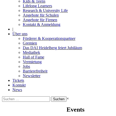
Kids & Teens
Lifelong Learners
Research & University Life
Angebote für Schulen
Angebote für Firmen
Kontakt & Anmeldung
|
Über uns
Förderer & Kooperationspartner
Gremien
Das DAI Heidelberg feiert Jubiläum
Mediathek
Hall of Fame
Vermietung
Jobs
Barrierefreiheit
Newsletter
Tickets
Kontakt
News
Suchen
×
nach:
Events