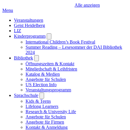
Alle anzeigen
Menu
Veranstaltungen
Geist Heidelberg
LIZ
Kinderprogramm
Open
submenu
International Children’s Book Festival
Summer Reading – Lesesommer der DAI Bibliothek
2024
Bibliothek
Open
submenu
Öffnungszeiten & Kontakt
Mitgliedschaft & Leihfristen
Katalog & Medien
Angebote für Schulen
US Election Info
Veranstaltungsprogramm
Sprachschule
Open
submenu
Kids & Teens
Lifelong Learners
Research & University Life
Angebote für Schulen
Angebote für Firmen
Kontakt & Anmeldung