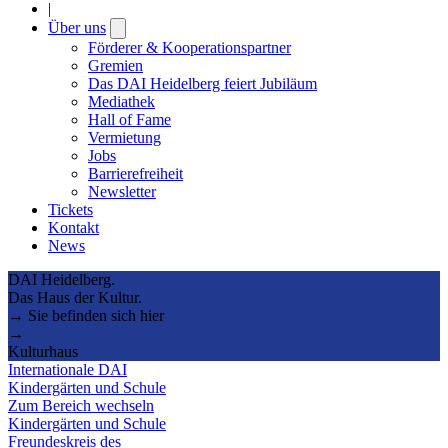
|
Über uns
Open
submenu
Förderer & Kooperationspartner
Gremien
Das DAI Heidelberg feiert Jubiläum
Mediathek
Hall of Fame
Vermietung
Jobs
Barrierefreiheit
Newsletter
Tickets
Kontakt
News
DAI Heidelberg.
Das Haus der Kultur.
→ Sie befinden sich hier
→
Kulturhaus
Internationale DAI
Kindergärten und Schule
Zum Bereich wechseln
Kindergärten und Schule
Freundeskreis des