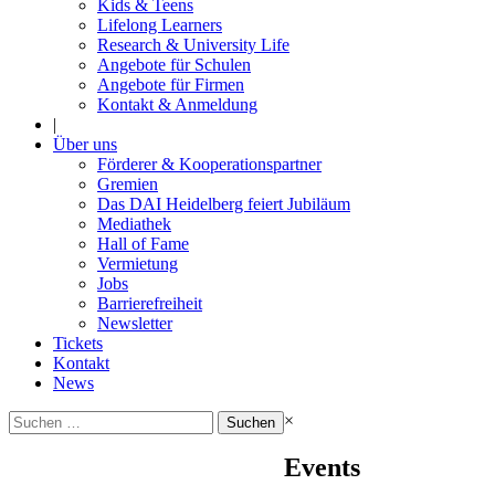
Kids & Teens
Lifelong Learners
Research & University Life
Angebote für Schulen
Angebote für Firmen
Kontakt & Anmeldung
|
Über uns
Förderer & Kooperationspartner
Gremien
Das DAI Heidelberg feiert Jubiläum
Mediathek
Hall of Fame
Vermietung
Jobs
Barrierefreiheit
Newsletter
Tickets
Kontakt
News
Suchen
×
nach:
Events