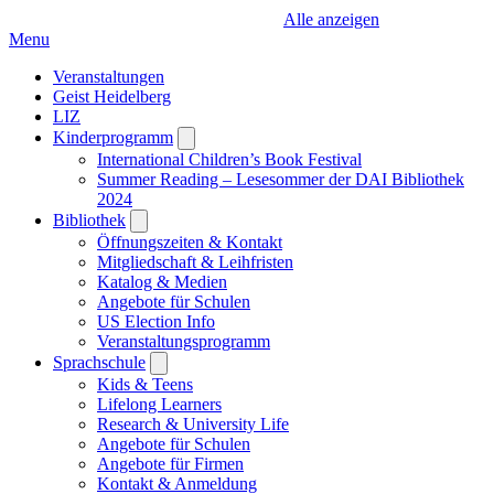
Alle anzeigen
Menu
Veranstaltungen
Geist Heidelberg
LIZ
Kinderprogramm
Open
submenu
International Children’s Book Festival
Summer Reading – Lesesommer der DAI Bibliothek
2024
Bibliothek
Open
submenu
Öffnungszeiten & Kontakt
Mitgliedschaft & Leihfristen
Katalog & Medien
Angebote für Schulen
US Election Info
Veranstaltungsprogramm
Sprachschule
Open
submenu
Kids & Teens
Lifelong Learners
Research & University Life
Angebote für Schulen
Angebote für Firmen
Kontakt & Anmeldung