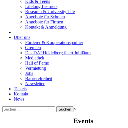
Kids & Teens
Lifelong Learners
Research & University Life
Angebote für Schulen
Angebote für Firmen
Kontakt & Anmeldung
|
Über uns
Förderer & Kooperationspartner
Gremien
Das DAI Heidelberg feiert Jubiläum
Mediathek
Hall of Fame
Vermietung
Jobs
Barrierefreiheit
Newsletter
Tickets
Kontakt
News
Suchen
×
nach:
Events