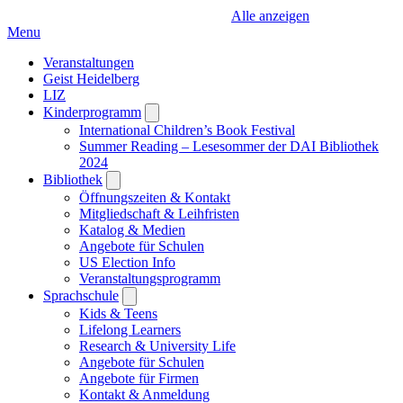
Alle anzeigen
Menu
Veranstaltungen
Geist Heidelberg
LIZ
Kinderprogramm
Open
submenu
International Children’s Book Festival
Summer Reading – Lesesommer der DAI Bibliothek
2024
Bibliothek
Open
submenu
Öffnungszeiten & Kontakt
Mitgliedschaft & Leihfristen
Katalog & Medien
Angebote für Schulen
US Election Info
Veranstaltungsprogramm
Sprachschule
Open
submenu
Kids & Teens
Lifelong Learners
Research & University Life
Angebote für Schulen
Angebote für Firmen
Kontakt & Anmeldung