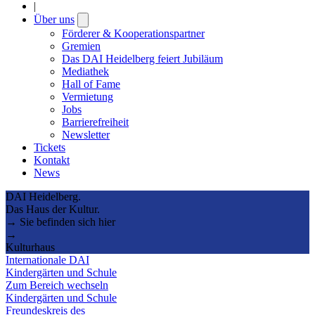
|
Über uns
Open
submenu
Förderer & Kooperationspartner
Gremien
Das DAI Heidelberg feiert Jubiläum
Mediathek
Hall of Fame
Vermietung
Jobs
Barrierefreiheit
Newsletter
Tickets
Kontakt
News
DAI Heidelberg.
Das Haus der Kultur.
→ Sie befinden sich hier
→
Kulturhaus
Internationale DAI
Kindergärten und Schule
Zum Bereich wechseln
Kindergärten und Schule
Freundeskreis des