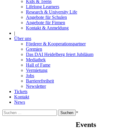
Kids & Teens
Lifelong Learners
Research & University Life
Angebote für Schulen
Angebote für Firmen
Kontakt & Anmeldung
|
Über uns
Förderer & Kooperationspartner
Gremien
Das DAI Heidelberg feiert Jubiläum
Mediathek
Hall of Fame
Vermietung
Jobs
Barrierefreiheit
Newsletter
Tickets
Kontakt
News
Suchen
×
nach:
Events