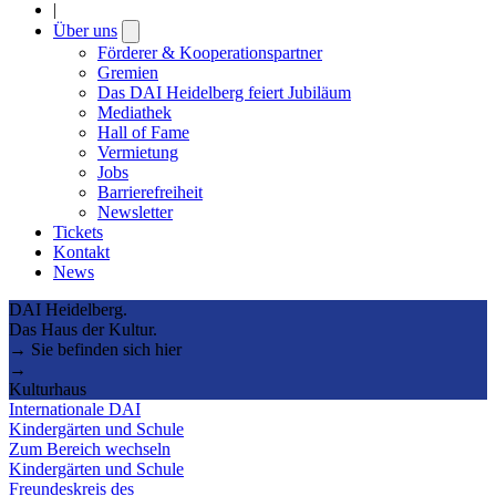
|
Über uns
Open
submenu
Förderer & Kooperationspartner
Gremien
Das DAI Heidelberg feiert Jubiläum
Mediathek
Hall of Fame
Vermietung
Jobs
Barrierefreiheit
Newsletter
Tickets
Kontakt
News
DAI Heidelberg.
Das Haus der Kultur.
→ Sie befinden sich hier
→
Kulturhaus
Internationale DAI
Kindergärten und Schule
Zum Bereich wechseln
Kindergärten und Schule
Freundeskreis des