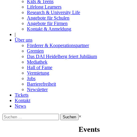
Kids & Teens
Lifelong Learners
Research & University Life
Angebote für Schulen
Angebote für Firmen
Kontakt & Anmeldung
|
Über uns
Förderer & Kooperationspartner
Gremien
Das DAI Heidelberg feiert Jubiläum
Mediathek
Hall of Fame
Vermietung
Jobs
Barrierefreiheit
Newsletter
Tickets
Kontakt
News
Suchen
×
nach:
Events