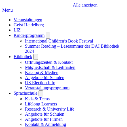
Alle anzeigen
Menu
Veranstaltungen
Geist Heidelberg
LIZ
Kinderprogramm
Open
submenu
International Children’s Book Festival
Summer Reading – Lesesommer der DAI Bibliothek
2024
Bibliothek
Open
submenu
Öffnungszeiten & Kontakt
Mitgliedschaft & Leihfristen
Katalog & Medien
Angebote für Schulen
US Election Info
Veranstaltungsprogramm
Sprachschule
Open
submenu
Kids & Teens
Lifelong Learners
Research & University Life
Angebote für Schulen
Angebote für Firmen
Kontakt & Anmeldung