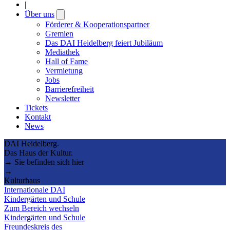
|
Über uns
Open
submenu
Förderer & Kooperationspartner
Gremien
Das DAI Heidelberg feiert Jubiläum
Mediathek
Hall of Fame
Vermietung
Jobs
Barrierefreiheit
Newsletter
Tickets
Kontakt
News
DAI Heidelberg.
Das Haus der Kultur.
→ Sie befinden sich hier
→
Kulturhaus
Internationale DAI
Kindergärten und Schule
Zum Bereich wechseln
Kindergärten und Schule
Freundeskreis des