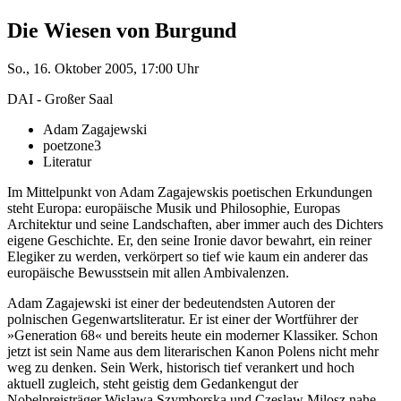
Die Wiesen von Burgund
So., 16. Oktober 2005, 17:00 Uhr
DAI - Großer Saal
Adam Zagajewski
poetzone3
Literatur
Im Mittelpunkt von Adam Zagajewskis poetischen Erkundungen
steht Europa: europäische Musik und Philosophie, Europas
Architektur und seine Landschaften, aber immer auch des Dichters
eigene Geschichte. Er, den seine Ironie davor bewahrt, ein reiner
Elegiker zu werden, verkörpert so tief wie kaum ein anderer das
europäische Bewusstsein mit allen Ambivalenzen.
Adam Zagajewski ist einer der bedeutendsten Autoren der
polnischen Gegenwartsliteratur. Er ist einer der Wortführer der
»Generation 68« und bereits heute ein moderner Klassiker. Schon
jetzt ist sein Name aus dem literarischen Kanon Polens nicht mehr
weg zu denken. Sein Werk, historisch tief verankert und hoch
aktuell zugleich, steht geistig dem Gedankengut der
Nobelpreisträger Wislawa Szymborska und Czeslaw Milosz nahe