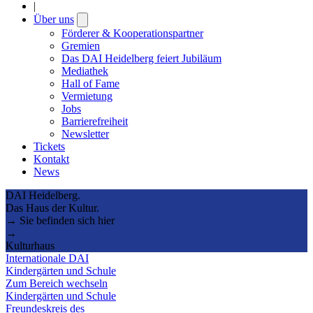
|
Über uns
Open
submenu
Förderer & Kooperationspartner
Gremien
Das DAI Heidelberg feiert Jubiläum
Mediathek
Hall of Fame
Vermietung
Jobs
Barrierefreiheit
Newsletter
Tickets
Kontakt
News
DAI Heidelberg.
Das Haus der Kultur.
→ Sie befinden sich hier
→
Kulturhaus
Internationale DAI
Kindergärten und Schule
Zum Bereich wechseln
Kindergärten und Schule
Freundeskreis des