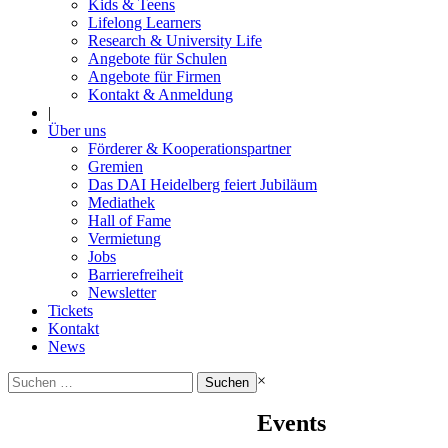
Kids & Teens
Lifelong Learners
Research & University Life
Angebote für Schulen
Angebote für Firmen
Kontakt & Anmeldung
|
Über uns
Förderer & Kooperationspartner
Gremien
Das DAI Heidelberg feiert Jubiläum
Mediathek
Hall of Fame
Vermietung
Jobs
Barrierefreiheit
Newsletter
Tickets
Kontakt
News
Suchen
×
nach:
Events