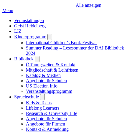
Alle anzeigen
Menu
Veranstaltungen
Geist Heidelberg
LIZ
Kinderprogramm
Open
submenu
International Children’s Book Festival
Summer Reading – Lesesommer der DAI Bibliothek
2024
Bibliothek
Open
submenu
Öffnungszeiten & Kontakt
Mitgliedschaft & Leihfristen
Katalog & Medien
Angebote für Schulen
US Election Info
Veranstaltungsprogramm
Sprachschule
Open
submenu
Kids & Teens
Lifelong Learners
Research & University Life
Angebote für Schulen
Angebote für Firmen
Kontakt & Anmeldung