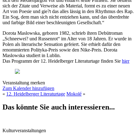
sich den Medienjargon vor und entlarvt seine Phrasen. Sie bedient
sich der Zitate und Verweise als Material, formt es zu einer neuen
Art von Poesie und gie?t das alles lässig in den Rhythmus des Rap.
Ein Sog, dem man sich nicht entziehen kann, und das überdrehte
und farbige Bild einer beschleunigten Gesellschaft.“
Dorota Maslowska, geboren 1982, schrieb ihren Debütroman
„Schneewei? und Russenrot“ im Alter von 18 Jahren. Er wurde in
Polen als literarische Sensation gefeiert. Sie erhielt dafür den
renommierten Polityka-Preis sowie den Nike-Preis. Dorota
Maslowska studiert in Lublin.
Das Programm der 12. Heidelberger Literaturtage finden Sie
hier
Veranstaltung merken
Zum Kalender hinzufügen
«
12. Heidelberger Literaturtage
Mokolé
»
Das könnte Sie auch interessieren...
Kulturveranstaltungen