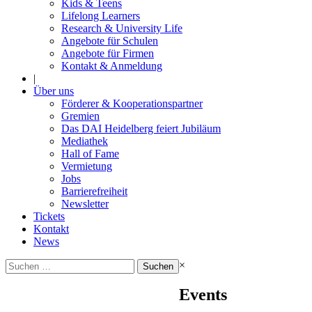
Kids & Teens
Lifelong Learners
Research & University Life
Angebote für Schulen
Angebote für Firmen
Kontakt & Anmeldung
|
Über uns
Förderer & Kooperationspartner
Gremien
Das DAI Heidelberg feiert Jubiläum
Mediathek
Hall of Fame
Vermietung
Jobs
Barrierefreiheit
Newsletter
Tickets
Kontakt
News
Suchen
×
nach:
Events