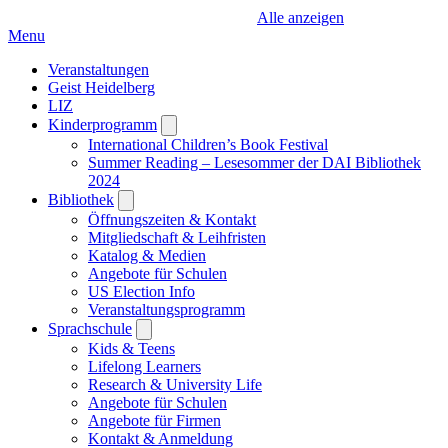
Alle anzeigen
Menu
Veranstaltungen
Geist Heidelberg
LIZ
Kinderprogramm
Open
submenu
International Children’s Book Festival
Summer Reading – Lesesommer der DAI Bibliothek
2024
Bibliothek
Open
submenu
Öffnungszeiten & Kontakt
Mitgliedschaft & Leihfristen
Katalog & Medien
Angebote für Schulen
US Election Info
Veranstaltungsprogramm
Sprachschule
Open
submenu
Kids & Teens
Lifelong Learners
Research & University Life
Angebote für Schulen
Angebote für Firmen
Kontakt & Anmeldung