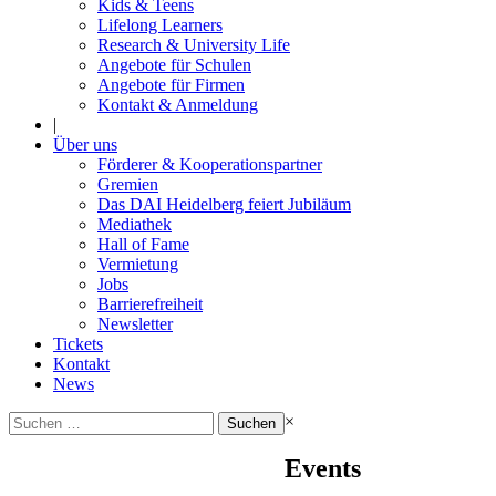
Kids & Teens
Lifelong Learners
Research & University Life
Angebote für Schulen
Angebote für Firmen
Kontakt & Anmeldung
|
Über uns
Förderer & Kooperationspartner
Gremien
Das DAI Heidelberg feiert Jubiläum
Mediathek
Hall of Fame
Vermietung
Jobs
Barrierefreiheit
Newsletter
Tickets
Kontakt
News
Suchen
×
nach:
Events