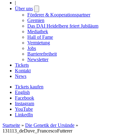
|
Über uns
Open
submenu
Förderer & Kooperationspartner
Gremien
Das DAI Heidelberg feiert Jubiläum
Mediathek
Hall of Fame
Vermietung
Jobs
Barrierefreiheit
Newsletter
Tickets
Kontakt
News
Tickets kaufen
English
Facebook
Instagram
YouTube
LinkedIn
Startseite
»
Die Genetik der Ursünde
»
131113_deDuve_FrancescoFutterer