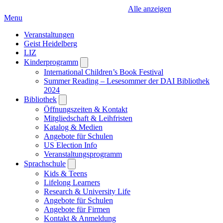
Alle anzeigen
Menu
Veranstaltungen
Geist Heidelberg
LIZ
Kinderprogramm
Open
submenu
International Children’s Book Festival
Summer Reading – Lesesommer der DAI Bibliothek
2024
Bibliothek
Open
submenu
Öffnungszeiten & Kontakt
Mitgliedschaft & Leihfristen
Katalog & Medien
Angebote für Schulen
US Election Info
Veranstaltungsprogramm
Sprachschule
Open
submenu
Kids & Teens
Lifelong Learners
Research & University Life
Angebote für Schulen
Angebote für Firmen
Kontakt & Anmeldung