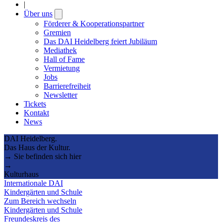
|
Über uns
Open
submenu
Förderer & Kooperationspartner
Gremien
Das DAI Heidelberg feiert Jubiläum
Mediathek
Hall of Fame
Vermietung
Jobs
Barrierefreiheit
Newsletter
Tickets
Kontakt
News
DAI Heidelberg.
Das Haus der Kultur.
→ Sie befinden sich hier
→
Kulturhaus
Internationale DAI
Kindergärten und Schule
Zum Bereich wechseln
Kindergärten und Schule
Freundeskreis des