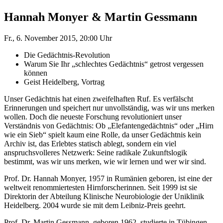
Hannah Monyer & Martin Gessmann
Fr., 6. November 2015, 20:00 Uhr
Die Gedächtnis-Revolution
Warum Sie Ihr „schlechtes Gedächtnis“ getrost vergessen
können
Geist Heidelberg, Vortrag
Unser Gedächtnis hat einen zweifelhaften Ruf. Es verfälscht
Erinnerungen und speichert nur unvollständig, was wir uns merken
wollen. Doch die neueste Forschung revolutioniert unser
Verständnis von Gedächtnis: Ob „Elefantengedächtnis“ oder „Hirn
wie ein Sieb“ spielt kaum eine Rolle, da unser Gedächtnis kein
Archiv ist, das Erlebtes statisch ablegt, sondern ein viel
anspruchsvolleres Netzwerk: Seine radikale Zukunftslogik
bestimmt, was wir uns merken, wie wir lernen und wer wir sind.
Prof. Dr. Hannah Monyer, 1957 in Rumänien geboren, ist eine der
weltweit renommiertesten Hirnforscherinnen. Seit 1999 ist sie
Direktorin der Abteilung Klinische Neurobiologie der Uniklinik
Heidelberg. 2004 wurde sie mit dem Leibniz-Preis geehrt.
Prof. Dr. Martin Gessmann, geboren 1962, studierte in Tübingen,