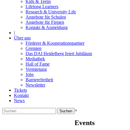
Kids & Teens
Lifelong Learners
Research & University Life
Angebote für Schulen
Angebote für Firmen
Kontakt & Anmeldung
|
Über uns
Förderer & Kooperationspartner
Gremien
Das DAI Heidelberg feiert Jubiläum
Mediathek
Hall of Fame
Vermietung
Jobs
Barrierefreiheit
Newsletter
Tickets
Kontakt
News
Suchen
×
nach:
Events