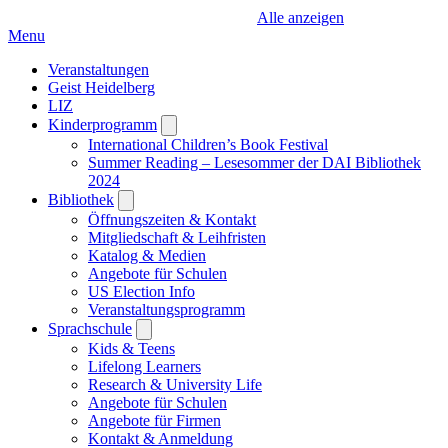
Alle anzeigen
Menu
Veranstaltungen
Geist Heidelberg
LIZ
Kinderprogramm
Open
submenu
International Children’s Book Festival
Summer Reading – Lesesommer der DAI Bibliothek
2024
Bibliothek
Open
submenu
Öffnungszeiten & Kontakt
Mitgliedschaft & Leihfristen
Katalog & Medien
Angebote für Schulen
US Election Info
Veranstaltungsprogramm
Sprachschule
Open
submenu
Kids & Teens
Lifelong Learners
Research & University Life
Angebote für Schulen
Angebote für Firmen
Kontakt & Anmeldung