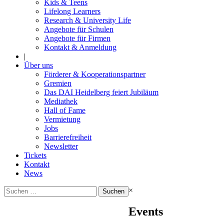
Kids & Teens
Lifelong Learners
Research & University Life
Angebote für Schulen
Angebote für Firmen
Kontakt & Anmeldung
|
Über uns
Förderer & Kooperationspartner
Gremien
Das DAI Heidelberg feiert Jubiläum
Mediathek
Hall of Fame
Vermietung
Jobs
Barrierefreiheit
Newsletter
Tickets
Kontakt
News
Suchen
×
nach:
Events