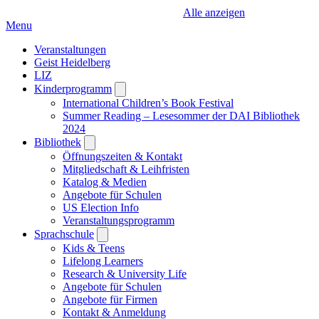
Alle anzeigen
Menu
Veranstaltungen
Geist Heidelberg
LIZ
Kinderprogramm
Open
submenu
International Children’s Book Festival
Summer Reading – Lesesommer der DAI Bibliothek
2024
Bibliothek
Open
submenu
Öffnungszeiten & Kontakt
Mitgliedschaft & Leihfristen
Katalog & Medien
Angebote für Schulen
US Election Info
Veranstaltungsprogramm
Sprachschule
Open
submenu
Kids & Teens
Lifelong Learners
Research & University Life
Angebote für Schulen
Angebote für Firmen
Kontakt & Anmeldung