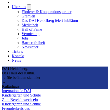
|
Über uns
Open
submenu
Förderer & Kooperationspartner
Gremien
Das DAI Heidelberg feiert Jubiläum
Mediathek
Hall of Fame
Vermietung
Jobs
Barrierefreiheit
Newsletter
Tickets
Kontakt
News
DAI Heidelberg.
Das Haus der Kultur.
→ Sie befinden sich hier
→
Kulturhaus
Internationale DAI
Kindergärten und Schule
Zum Bereich wechseln
Kindergärten und Schule
Freundeskreis des