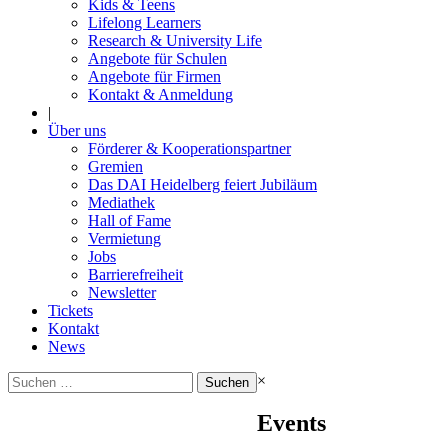
Kids & Teens
Lifelong Learners
Research & University Life
Angebote für Schulen
Angebote für Firmen
Kontakt & Anmeldung
|
Über uns
Förderer & Kooperationspartner
Gremien
Das DAI Heidelberg feiert Jubiläum
Mediathek
Hall of Fame
Vermietung
Jobs
Barrierefreiheit
Newsletter
Tickets
Kontakt
News
Suchen
×
nach:
Events