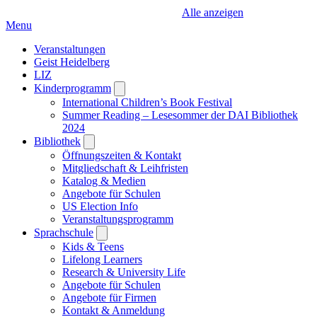
Alle anzeigen
Menu
Veranstaltungen
Geist Heidelberg
LIZ
Kinderprogramm
Open
submenu
International Children’s Book Festival
Summer Reading – Lesesommer der DAI Bibliothek
2024
Bibliothek
Open
submenu
Öffnungszeiten & Kontakt
Mitgliedschaft & Leihfristen
Katalog & Medien
Angebote für Schulen
US Election Info
Veranstaltungsprogramm
Sprachschule
Open
submenu
Kids & Teens
Lifelong Learners
Research & University Life
Angebote für Schulen
Angebote für Firmen
Kontakt & Anmeldung