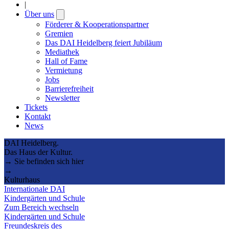
|
Über uns
Open
submenu
Förderer & Kooperationspartner
Gremien
Das DAI Heidelberg feiert Jubiläum
Mediathek
Hall of Fame
Vermietung
Jobs
Barrierefreiheit
Newsletter
Tickets
Kontakt
News
DAI Heidelberg.
Das Haus der Kultur.
→ Sie befinden sich hier
→
Kulturhaus
Internationale DAI
Kindergärten und Schule
Zum Bereich wechseln
Kindergärten und Schule
Freundeskreis des