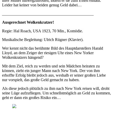
ihrer Mutter hinwegzutrösten, indem er sie zum Essen einlädt.
Leider hat keiner von beiden genug Geld dabei…
_____________________________________________
Ausgerechnet Wolkenkratzer!
Regie: Hal Roach, USA 1923, 70 Min., Komödie.
Musikalische Begleitung: Ulrich Rügner (Klavier).
Wer kennt nicht das berühmte Bild des Hauptdarstellers Harald
Lloyd, an dem Zeiger der riesigen Uhr eines New Yorker
Wolkenkratzers hängend?
Mit dem Ziel, reich zu werden und sein Mädchen heiraten zu
können, zieht ein junger Mann nach New York. Der von ihm
erhoffte Erfolg bleibt jedoch aus, weshalb er seiner großen Liebe
nur vorspielt, das große Geld gemacht zu haben.
Als diese jedoch plötzlich zu ihm nach New York reisen will, droht
seine Lüge aufzufliegen. Um schnellstmöglich an Geld zu kommen,
geht er dann ein großes Risiko ein…