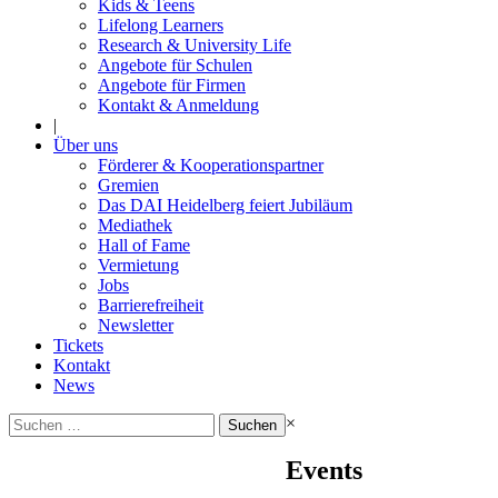
Kids & Teens
Lifelong Learners
Research & University Life
Angebote für Schulen
Angebote für Firmen
Kontakt & Anmeldung
|
Über uns
Förderer & Kooperationspartner
Gremien
Das DAI Heidelberg feiert Jubiläum
Mediathek
Hall of Fame
Vermietung
Jobs
Barrierefreiheit
Newsletter
Tickets
Kontakt
News
Suchen
×
nach:
Events