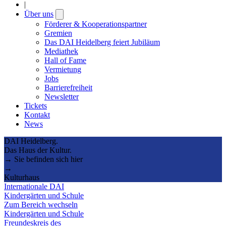
|
Über uns
Open
submenu
Förderer & Kooperationspartner
Gremien
Das DAI Heidelberg feiert Jubiläum
Mediathek
Hall of Fame
Vermietung
Jobs
Barrierefreiheit
Newsletter
Tickets
Kontakt
News
DAI Heidelberg.
Das Haus der Kultur.
→ Sie befinden sich hier
→
Kulturhaus
Internationale DAI
Kindergärten und Schule
Zum Bereich wechseln
Kindergärten und Schule
Freundeskreis des