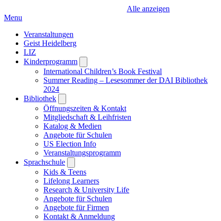
Alle anzeigen
Menu
Veranstaltungen
Geist Heidelberg
LIZ
Kinderprogramm
Open
submenu
International Children’s Book Festival
Summer Reading – Lesesommer der DAI Bibliothek
2024
Bibliothek
Open
submenu
Öffnungszeiten & Kontakt
Mitgliedschaft & Leihfristen
Katalog & Medien
Angebote für Schulen
US Election Info
Veranstaltungsprogramm
Sprachschule
Open
submenu
Kids & Teens
Lifelong Learners
Research & University Life
Angebote für Schulen
Angebote für Firmen
Kontakt & Anmeldung