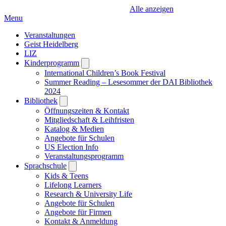
Alle anzeigen
Menu
Veranstaltungen
Geist Heidelberg
LIZ
Kinderprogramm
Open
submenu
International Children’s Book Festival
Summer Reading – Lesesommer der DAI Bibliothek
2024
Bibliothek
Open
submenu
Öffnungszeiten & Kontakt
Mitgliedschaft & Leihfristen
Katalog & Medien
Angebote für Schulen
US Election Info
Veranstaltungsprogramm
Sprachschule
Open
submenu
Kids & Teens
Lifelong Learners
Research & University Life
Angebote für Schulen
Angebote für Firmen
Kontakt & Anmeldung