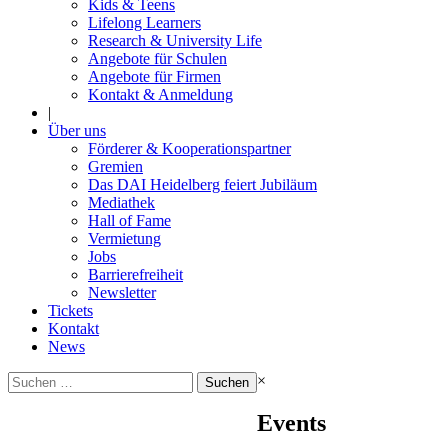
Kids & Teens
Lifelong Learners
Research & University Life
Angebote für Schulen
Angebote für Firmen
Kontakt & Anmeldung
|
Über uns
Förderer & Kooperationspartner
Gremien
Das DAI Heidelberg feiert Jubiläum
Mediathek
Hall of Fame
Vermietung
Jobs
Barrierefreiheit
Newsletter
Tickets
Kontakt
News
Suchen
×
nach:
Events