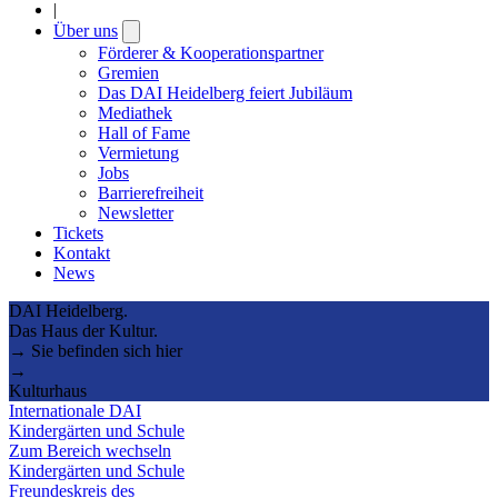
|
Über uns
Open
submenu
Förderer & Kooperationspartner
Gremien
Das DAI Heidelberg feiert Jubiläum
Mediathek
Hall of Fame
Vermietung
Jobs
Barrierefreiheit
Newsletter
Tickets
Kontakt
News
DAI Heidelberg.
Das Haus der Kultur.
→ Sie befinden sich hier
→
Kulturhaus
Internationale DAI
Kindergärten und Schule
Zum Bereich wechseln
Kindergärten und Schule
Freundeskreis des