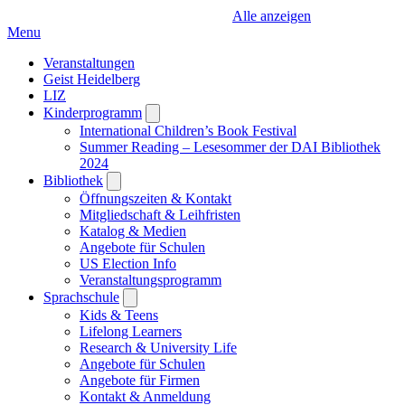
Alle anzeigen
Menu
Veranstaltungen
Geist Heidelberg
LIZ
Kinderprogramm
Open
submenu
International Children’s Book Festival
Summer Reading – Lesesommer der DAI Bibliothek
2024
Bibliothek
Open
submenu
Öffnungszeiten & Kontakt
Mitgliedschaft & Leihfristen
Katalog & Medien
Angebote für Schulen
US Election Info
Veranstaltungsprogramm
Sprachschule
Open
submenu
Kids & Teens
Lifelong Learners
Research & University Life
Angebote für Schulen
Angebote für Firmen
Kontakt & Anmeldung