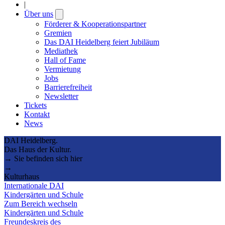
|
Über uns
Open
submenu
Förderer & Kooperationspartner
Gremien
Das DAI Heidelberg feiert Jubiläum
Mediathek
Hall of Fame
Vermietung
Jobs
Barrierefreiheit
Newsletter
Tickets
Kontakt
News
DAI Heidelberg.
Das Haus der Kultur.
→ Sie befinden sich hier
→
Kulturhaus
Internationale DAI
Kindergärten und Schule
Zum Bereich wechseln
Kindergärten und Schule
Freundeskreis des