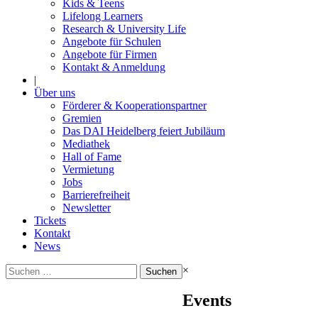
Kids & Teens
Lifelong Learners
Research & University Life
Angebote für Schulen
Angebote für Firmen
Kontakt & Anmeldung
|
Über uns
Förderer & Kooperationspartner
Gremien
Das DAI Heidelberg feiert Jubiläum
Mediathek
Hall of Fame
Vermietung
Jobs
Barrierefreiheit
Newsletter
Tickets
Kontakt
News
Suchen
×
nach:
Events