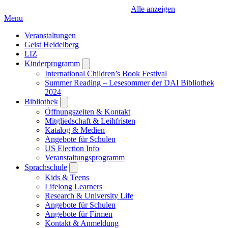
Alle anzeigen
Menu
Veranstaltungen
Geist Heidelberg
LIZ
Kinderprogramm
Open
submenu
International Children’s Book Festival
Summer Reading – Lesesommer der DAI Bibliothek
2024
Bibliothek
Open
submenu
Öffnungszeiten & Kontakt
Mitgliedschaft & Leihfristen
Katalog & Medien
Angebote für Schulen
US Election Info
Veranstaltungsprogramm
Sprachschule
Open
submenu
Kids & Teens
Lifelong Learners
Research & University Life
Angebote für Schulen
Angebote für Firmen
Kontakt & Anmeldung