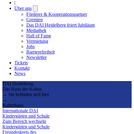
|
Über uns
Open
submenu
Förderer & Kooperationspartner
Gremien
Das DAI Heidelberg feiert Jubiläum
Mediathek
Hall of Fame
Vermietung
Jobs
Barrierefreiheit
Newsletter
Tickets
Kontakt
News
DAI Heidelberg.
Das Haus der Kultur.
→ Sie befinden sich hier
→
Kulturhaus
Internationale DAI
Kindergärten und Schule
Zum Bereich wechseln
Kindergärten und Schule
Freundeskreis des