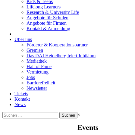
Kids & Teens
Lifelong Learners
Research & University Life
Angebote für Schulen
Angebote für Firmen
Kontakt & Anmeldung
|
Über uns
Förderer & Kooperationspartner
Gremien
Das DAI Heidelberg feiert Jubiläum
Mediathek
Hall of Fame
Vermietung
Jobs
Barrierefreiheit
Newsletter
Tickets
Kontakt
News
Suchen
×
nach:
Events