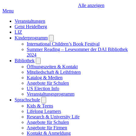
Alle anzeigen
Menu
Veranstaltungen
Geist Heidelberg
LIZ
Kinderprogramm
Open
submenu
International Children’s Book Festival
Summer Reading – Lesesommer der DAI Bibliothek
2024
Bibliothek
Open
submenu
Öffnungszeiten & Kontakt
Mitgliedschaft & Leihfristen
Katalog & Medien
Angebote für Schulen
US Election Info
Veranstaltungsprogramm
Sprachschule
Open
submenu
Kids & Teens
Lifelong Learners
Research & University Life
Angebote für Schulen
Angebote für Firmen
Kontakt & Anmeldung