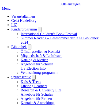
Alle anzeigen
Menu
Veranstaltungen
Geist Heidelberg
LIZ
Kinderprogramm
Open
submenu
International Children’s Book Festival
Summer Reading – Lesesommer der DAI Bibliothek
2024
Bibliothek
Open
submenu
Öffnungszeiten & Kontakt
Mitgliedschaft & Leihfristen
Katalog & Medien
Angebote für Schulen
US Election Info
Veranstaltungsprogramm
Sprachschule
Open
submenu
Kids & Teens
Lifelong Learners
Research & University Life
Angebote für Schulen
Angebote für Firmen
Kontakt & Anmeldung