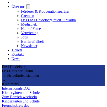
|
Über uns
Open
submenu
Förderer & Kooperationspartner
Gremien
Das DAI Heidelberg feiert Jubiläum
Mediathek
Hall of Fame
Vermietung
Jobs
Barrierefreiheit
Newsletter
Tickets
Kontakt
News
DAI Heidelberg.
Das Haus der Kultur.
→ Sie befinden sich hier
→
Kulturhaus
Internationale DAI
Kindergärten und Schule
Zum Bereich wechseln
Kindergärten und Schule
Freundeskreis des