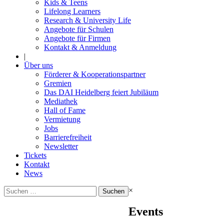
Kids & Teens
Lifelong Learners
Research & University Life
Angebote für Schulen
Angebote für Firmen
Kontakt & Anmeldung
|
Über uns
Förderer & Kooperationspartner
Gremien
Das DAI Heidelberg feiert Jubiläum
Mediathek
Hall of Fame
Vermietung
Jobs
Barrierefreiheit
Newsletter
Tickets
Kontakt
News
Suchen
×
nach:
Events