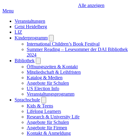
Alle anzeigen
Menu
Veranstaltungen
Geist Heidelberg
LIZ
Kinderprogramm
Open
submenu
International Children’s Book Festival
Summer Reading – Lesesommer der DAI Bibliothek
2024
Bibliothek
Open
submenu
Öffnungszeiten & Kontakt
Mitgliedschaft & Leihfristen
Katalog & Medien
Angebote für Schulen
US Election Info
Veranstaltungsprogramm
Sprachschule
Open
submenu
Kids & Teens
Lifelong Learners
Research & University Life
Angebote für Schulen
Angebote für Firmen
Kontakt & Anmeldung