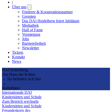
|
Über uns
Open
submenu
Förderer & Kooperationspartner
Gremien
Das DAI Heidelberg feiert Jubiläum
Mediathek
Hall of Fame
Vermietung
Jobs
Barrierefreiheit
Newsletter
Tickets
Kontakt
News
DAI Heidelberg.
Das Haus der Kultur.
→ Sie befinden sich hier
→
Kulturhaus
Internationale DAI
Kindergärten und Schule
Zum Bereich wechseln
Kindergärten und Schule
Freundeskreis des