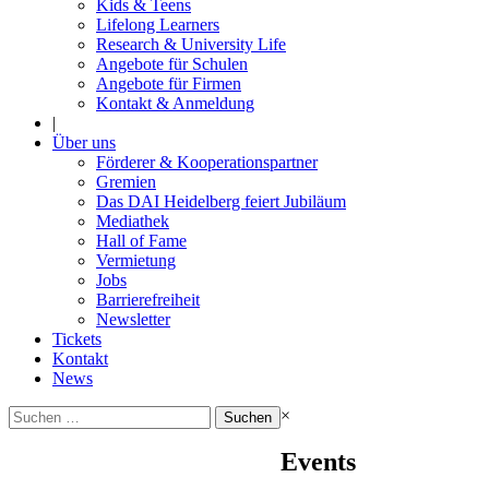
Kids & Teens
Lifelong Learners
Research & University Life
Angebote für Schulen
Angebote für Firmen
Kontakt & Anmeldung
|
Über uns
Förderer & Kooperationspartner
Gremien
Das DAI Heidelberg feiert Jubiläum
Mediathek
Hall of Fame
Vermietung
Jobs
Barrierefreiheit
Newsletter
Tickets
Kontakt
News
Suchen
×
nach:
Events