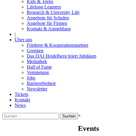
Kids & Teens
Lifelong Learners
Research & University Life
Angebote für Schulen
Angebote für Firmen
Kontakt & Anmeldung
|
Über uns
Förderer & Kooperationspartner
Gremien
Das DAI Heidelberg feiert Jubiläum
Mediathek
Hall of Fame
Vermietung
Jobs
Barrierefreiheit
Newsletter
Tickets
Kontakt
News
Suchen
×
nach:
Events