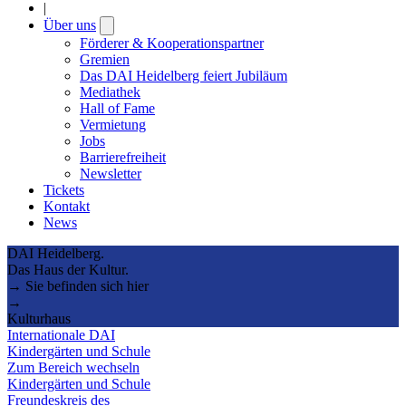
|
Über uns
Open
submenu
Förderer & Kooperationspartner
Gremien
Das DAI Heidelberg feiert Jubiläum
Mediathek
Hall of Fame
Vermietung
Jobs
Barrierefreiheit
Newsletter
Tickets
Kontakt
News
DAI Heidelberg.
Das Haus der Kultur.
→ Sie befinden sich hier
→
Kulturhaus
Internationale DAI
Kindergärten und Schule
Zum Bereich wechseln
Kindergärten und Schule
Freundeskreis des