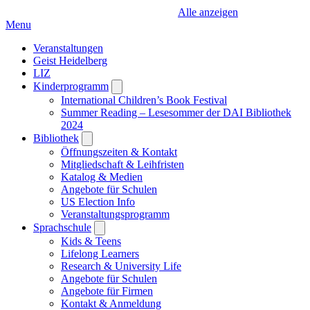
Alle anzeigen
Menu
Veranstaltungen
Geist Heidelberg
LIZ
Kinderprogramm
Open
submenu
International Children’s Book Festival
Summer Reading – Lesesommer der DAI Bibliothek
2024
Bibliothek
Open
submenu
Öffnungszeiten & Kontakt
Mitgliedschaft & Leihfristen
Katalog & Medien
Angebote für Schulen
US Election Info
Veranstaltungsprogramm
Sprachschule
Open
submenu
Kids & Teens
Lifelong Learners
Research & University Life
Angebote für Schulen
Angebote für Firmen
Kontakt & Anmeldung