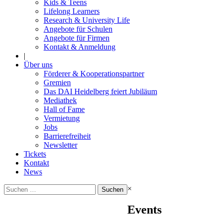
Kids & Teens
Lifelong Learners
Research & University Life
Angebote für Schulen
Angebote für Firmen
Kontakt & Anmeldung
|
Über uns
Förderer & Kooperationspartner
Gremien
Das DAI Heidelberg feiert Jubiläum
Mediathek
Hall of Fame
Vermietung
Jobs
Barrierefreiheit
Newsletter
Tickets
Kontakt
News
Suchen
×
nach:
Events