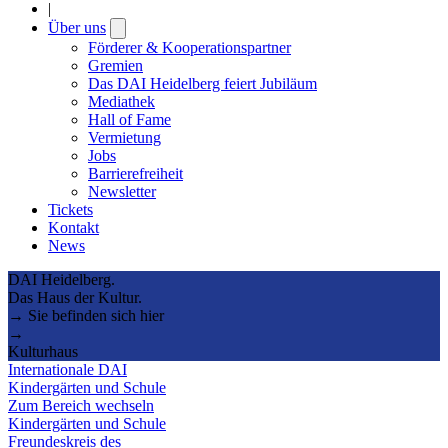
|
Über uns
Open
submenu
Förderer & Kooperationspartner
Gremien
Das DAI Heidelberg feiert Jubiläum
Mediathek
Hall of Fame
Vermietung
Jobs
Barrierefreiheit
Newsletter
Tickets
Kontakt
News
DAI Heidelberg.
Das Haus der Kultur.
→ Sie befinden sich hier
→
Kulturhaus
Internationale DAI
Kindergärten und Schule
Zum Bereich wechseln
Kindergärten und Schule
Freundeskreis des