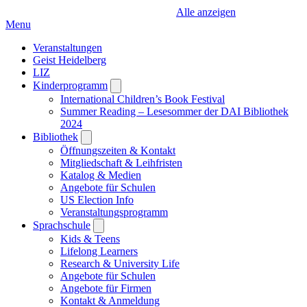
Alle anzeigen
Menu
Veranstaltungen
Geist Heidelberg
LIZ
Kinderprogramm
Open
submenu
International Children’s Book Festival
Summer Reading – Lesesommer der DAI Bibliothek
2024
Bibliothek
Open
submenu
Öffnungszeiten & Kontakt
Mitgliedschaft & Leihfristen
Katalog & Medien
Angebote für Schulen
US Election Info
Veranstaltungsprogramm
Sprachschule
Open
submenu
Kids & Teens
Lifelong Learners
Research & University Life
Angebote für Schulen
Angebote für Firmen
Kontakt & Anmeldung