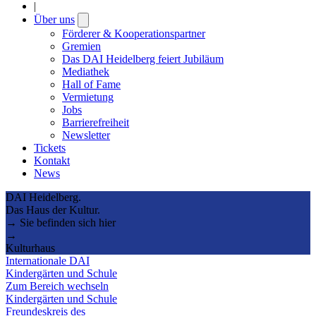
|
Über uns
Open
submenu
Förderer & Kooperationspartner
Gremien
Das DAI Heidelberg feiert Jubiläum
Mediathek
Hall of Fame
Vermietung
Jobs
Barrierefreiheit
Newsletter
Tickets
Kontakt
News
DAI Heidelberg.
Das Haus der Kultur.
→ Sie befinden sich hier
→
Kulturhaus
Internationale DAI
Kindergärten und Schule
Zum Bereich wechseln
Kindergärten und Schule
Freundeskreis des