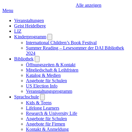
Alle anzeigen
Menu
Veranstaltungen
Geist Heidelberg
LIZ
Kinderprogramm
Open
submenu
International Children’s Book Festival
Summer Reading – Lesesommer der DAI Bibliothek
2024
Bibliothek
Open
submenu
Öffnungszeiten & Kontakt
Mitgliedschaft & Leihfristen
Katalog & Medien
Angebote für Schulen
US Election Info
Veranstaltungsprogramm
Sprachschule
Open
submenu
Kids & Teens
Lifelong Learners
Research & University Life
Angebote für Schulen
Angebote für Firmen
Kontakt & Anmeldung