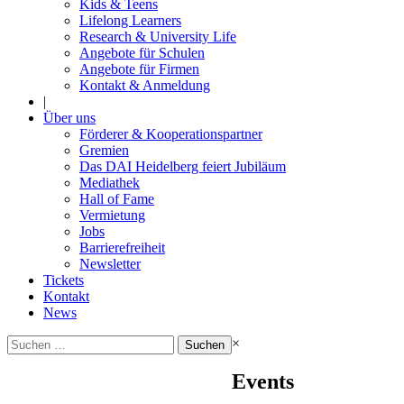
Kids & Teens
Lifelong Learners
Research & University Life
Angebote für Schulen
Angebote für Firmen
Kontakt & Anmeldung
|
Über uns
Förderer & Kooperationspartner
Gremien
Das DAI Heidelberg feiert Jubiläum
Mediathek
Hall of Fame
Vermietung
Jobs
Barrierefreiheit
Newsletter
Tickets
Kontakt
News
Suchen
×
nach:
Events