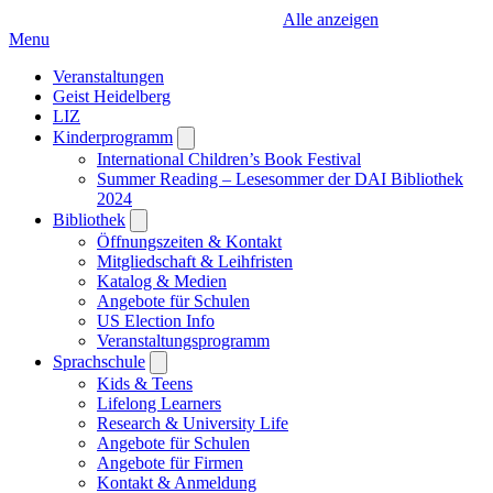
Alle anzeigen
Menu
Veranstaltungen
Geist Heidelberg
LIZ
Kinderprogramm
Open
submenu
International Children’s Book Festival
Summer Reading – Lesesommer der DAI Bibliothek
2024
Bibliothek
Open
submenu
Öffnungszeiten & Kontakt
Mitgliedschaft & Leihfristen
Katalog & Medien
Angebote für Schulen
US Election Info
Veranstaltungsprogramm
Sprachschule
Open
submenu
Kids & Teens
Lifelong Learners
Research & University Life
Angebote für Schulen
Angebote für Firmen
Kontakt & Anmeldung