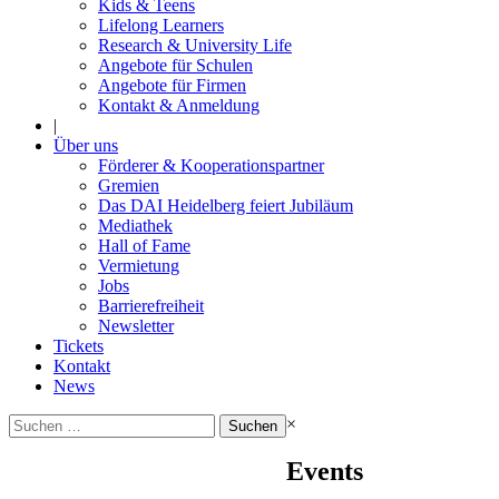
Kids & Teens
Lifelong Learners
Research & University Life
Angebote für Schulen
Angebote für Firmen
Kontakt & Anmeldung
|
Über uns
Förderer & Kooperationspartner
Gremien
Das DAI Heidelberg feiert Jubiläum
Mediathek
Hall of Fame
Vermietung
Jobs
Barrierefreiheit
Newsletter
Tickets
Kontakt
News
Suchen
×
nach:
Events