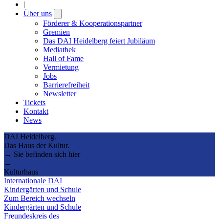
|
Über uns
Open
submenu
Förderer & Kooperationspartner
Gremien
Das DAI Heidelberg feiert Jubiläum
Mediathek
Hall of Fame
Vermietung
Jobs
Barrierefreiheit
Newsletter
Tickets
Kontakt
News
DAI Heidelberg.
Das Haus der Kultur.
→ Sie befinden sich hier
→
Kulturhaus
Internationale DAI
Kindergärten und Schule
Zum Bereich wechseln
Kindergärten und Schule
Freundeskreis des