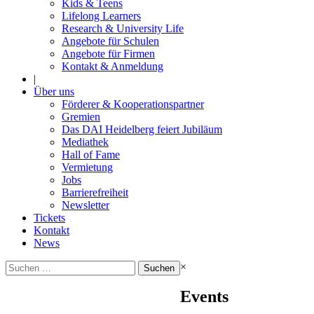
Kids & Teens
Lifelong Learners
Research & University Life
Angebote für Schulen
Angebote für Firmen
Kontakt & Anmeldung
|
Über uns
Förderer & Kooperationspartner
Gremien
Das DAI Heidelberg feiert Jubiläum
Mediathek
Hall of Fame
Vermietung
Jobs
Barrierefreiheit
Newsletter
Tickets
Kontakt
News
Suchen
×
nach:
Events