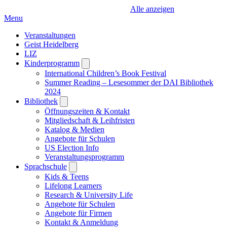
Alle anzeigen
Menu
Veranstaltungen
Geist Heidelberg
LIZ
Kinderprogramm
Open
submenu
International Children’s Book Festival
Summer Reading – Lesesommer der DAI Bibliothek
2024
Bibliothek
Open
submenu
Öffnungszeiten & Kontakt
Mitgliedschaft & Leihfristen
Katalog & Medien
Angebote für Schulen
US Election Info
Veranstaltungsprogramm
Sprachschule
Open
submenu
Kids & Teens
Lifelong Learners
Research & University Life
Angebote für Schulen
Angebote für Firmen
Kontakt & Anmeldung