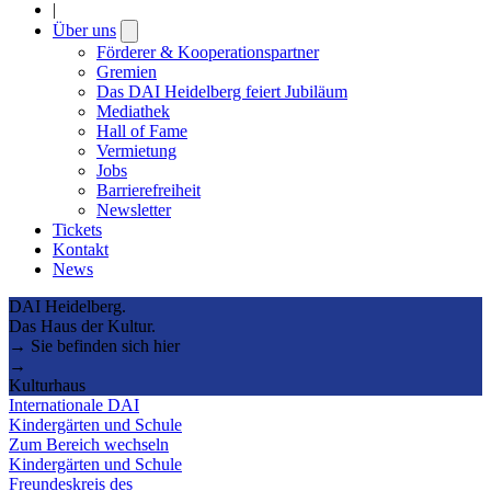
|
Über uns
Open
submenu
Förderer & Kooperationspartner
Gremien
Das DAI Heidelberg feiert Jubiläum
Mediathek
Hall of Fame
Vermietung
Jobs
Barrierefreiheit
Newsletter
Tickets
Kontakt
News
DAI Heidelberg.
Das Haus der Kultur.
→ Sie befinden sich hier
→
Kulturhaus
Internationale DAI
Kindergärten und Schule
Zum Bereich wechseln
Kindergärten und Schule
Freundeskreis des