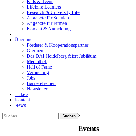
Kids & Teens
Lifelong Learners
Research & University Life
Angebote für Schulen
Angebote für Firmen
Kontakt & Anmeldung
|
Über uns
Förderer & Kooperationspartner
Gremien
Das DAI Heidelberg feiert Jubiläum
Mediathek
Hall of Fame
Vermietung
Jobs
Barrierefreiheit
Newsletter
Tickets
Kontakt
News
Suchen
×
nach:
Events