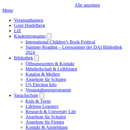
Alle anzeigen
Menu
Veranstaltungen
Geist Heidelberg
LIZ
Kinderprogramm
Open
submenu
International Children’s Book Festival
Summer Reading – Lesesommer der DAI Bibliothek
2024
Bibliothek
Open
submenu
Öffnungszeiten & Kontakt
Mitgliedschaft & Leihfristen
Katalog & Medien
Angebote für Schulen
US Election Info
Veranstaltungsprogramm
Sprachschule
Open
submenu
Kids & Teens
Lifelong Learners
Research & University Life
Angebote für Schulen
Angebote für Firmen
Kontakt & Anmeldung