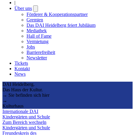
|
Über uns
Open
submenu
Förderer & Kooperationspartner
Gremien
Das DAI Heidelberg feiert Jubiläum
Mediathek
Hall of Fame
Vermietung
Jobs
Barrierefreiheit
Newsletter
Tickets
Kontakt
News
DAI Heidelberg.
Das Haus der Kultur.
→ Sie befinden sich hier
→
Kulturhaus
Internationale DAI
Kindergärten und Schule
Zum Bereich wechseln
Kindergärten und Schule
Freundeskreis des