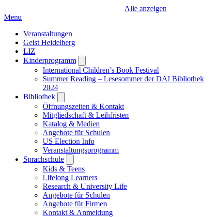
Alle anzeigen
Menu
Veranstaltungen
Geist Heidelberg
LIZ
Kinderprogramm
Open
submenu
International Children’s Book Festival
Summer Reading – Lesesommer der DAI Bibliothek
2024
Bibliothek
Open
submenu
Öffnungszeiten & Kontakt
Mitgliedschaft & Leihfristen
Katalog & Medien
Angebote für Schulen
US Election Info
Veranstaltungsprogramm
Sprachschule
Open
submenu
Kids & Teens
Lifelong Learners
Research & University Life
Angebote für Schulen
Angebote für Firmen
Kontakt & Anmeldung