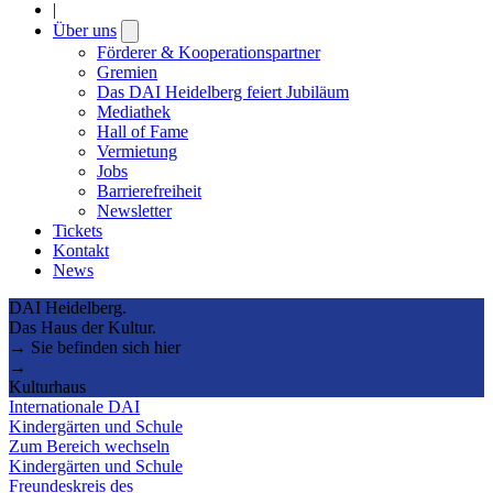
|
Über uns
Open
submenu
Förderer & Kooperationspartner
Gremien
Das DAI Heidelberg feiert Jubiläum
Mediathek
Hall of Fame
Vermietung
Jobs
Barrierefreiheit
Newsletter
Tickets
Kontakt
News
DAI Heidelberg.
Das Haus der Kultur.
→ Sie befinden sich hier
→
Kulturhaus
Internationale DAI
Kindergärten und Schule
Zum Bereich wechseln
Kindergärten und Schule
Freundeskreis des