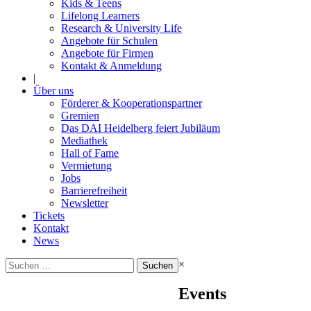
Kids & Teens
Lifelong Learners
Research & University Life
Angebote für Schulen
Angebote für Firmen
Kontakt & Anmeldung
|
Über uns
Förderer & Kooperationspartner
Gremien
Das DAI Heidelberg feiert Jubiläum
Mediathek
Hall of Fame
Vermietung
Jobs
Barrierefreiheit
Newsletter
Tickets
Kontakt
News
Suchen
×
nach:
Events