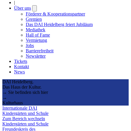
|
Über uns
Open
submenu
Förderer & Kooperationspartner
Gremien
Das DAI Heidelberg feiert Jubiläum
Mediathek
Hall of Fame
Vermietung
Jobs
Barrierefreiheit
Newsletter
Tickets
Kontakt
News
DAI Heidelberg.
Das Haus der Kultur.
→ Sie befinden sich hier
→
Kulturhaus
Internationale DAI
Kindergärten und Schule
Zum Bereich wechseln
Kindergärten und Schule
Freundeskreis des