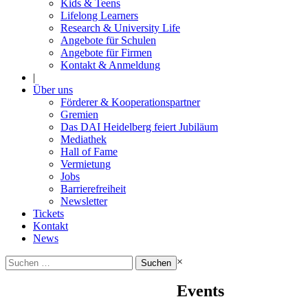
Kids & Teens
Lifelong Learners
Research & University Life
Angebote für Schulen
Angebote für Firmen
Kontakt & Anmeldung
|
Über uns
Förderer & Kooperationspartner
Gremien
Das DAI Heidelberg feiert Jubiläum
Mediathek
Hall of Fame
Vermietung
Jobs
Barrierefreiheit
Newsletter
Tickets
Kontakt
News
Suchen
×
nach:
Events