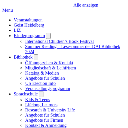
Alle anzeigen
Menu
Veranstaltungen
Geist Heidelberg
LIZ
Kinderprogramm
Open
submenu
International Children’s Book Festival
Summer Reading – Lesesommer der DAI Bibliothek
2024
Bibliothek
Open
submenu
Öffnungszeiten & Kontakt
Mitgliedschaft & Leihfristen
Katalog & Medien
Angebote für Schulen
US Election Info
Veranstaltungsprogramm
Sprachschule
Open
submenu
Kids & Teens
Lifelong Learners
Research & University Life
Angebote für Schulen
Angebote für Firmen
Kontakt & Anmeldung