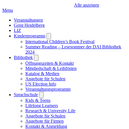
Alle anzeigen
Menu
Veranstaltungen
Geist Heidelberg
LIZ
Kinderprogramm
Open
submenu
International Children’s Book Festival
Summer Reading – Lesesommer der DAI Bibliothek
2024
Bibliothek
Open
submenu
Öffnungszeiten & Kontakt
Mitgliedschaft & Leihfristen
Katalog & Medien
Angebote für Schulen
US Election Info
Veranstaltungsprogramm
Sprachschule
Open
submenu
Kids & Teens
Lifelong Learners
Research & University Life
Angebote für Schulen
Angebote für Firmen
Kontakt & Anmeldung