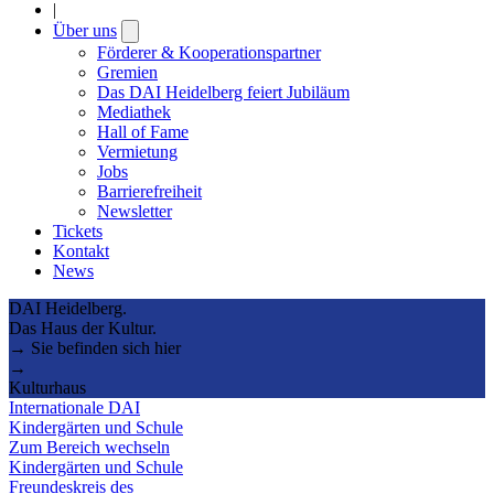
|
Über uns
Open
submenu
Förderer & Kooperationspartner
Gremien
Das DAI Heidelberg feiert Jubiläum
Mediathek
Hall of Fame
Vermietung
Jobs
Barrierefreiheit
Newsletter
Tickets
Kontakt
News
DAI Heidelberg.
Das Haus der Kultur.
→ Sie befinden sich hier
→
Kulturhaus
Internationale DAI
Kindergärten und Schule
Zum Bereich wechseln
Kindergärten und Schule
Freundeskreis des