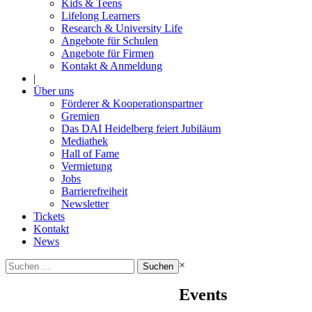
Kids & Teens
Lifelong Learners
Research & University Life
Angebote für Schulen
Angebote für Firmen
Kontakt & Anmeldung
|
Über uns
Förderer & Kooperationspartner
Gremien
Das DAI Heidelberg feiert Jubiläum
Mediathek
Hall of Fame
Vermietung
Jobs
Barrierefreiheit
Newsletter
Tickets
Kontakt
News
Suchen
×
nach:
Events