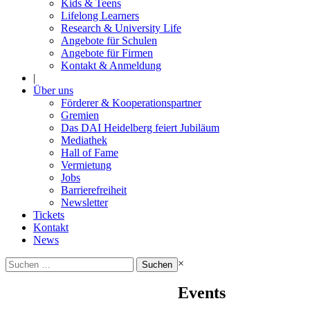
Kids & Teens
Lifelong Learners
Research & University Life
Angebote für Schulen
Angebote für Firmen
Kontakt & Anmeldung
|
Über uns
Förderer & Kooperationspartner
Gremien
Das DAI Heidelberg feiert Jubiläum
Mediathek
Hall of Fame
Vermietung
Jobs
Barrierefreiheit
Newsletter
Tickets
Kontakt
News
Suchen
×
nach:
Events