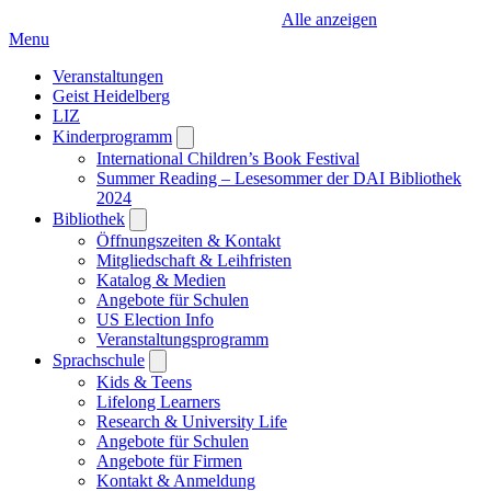
Alle anzeigen
Menu
Veranstaltungen
Geist Heidelberg
LIZ
Kinderprogramm
Open
submenu
International Children’s Book Festival
Summer Reading – Lesesommer der DAI Bibliothek
2024
Bibliothek
Open
submenu
Öffnungszeiten & Kontakt
Mitgliedschaft & Leihfristen
Katalog & Medien
Angebote für Schulen
US Election Info
Veranstaltungsprogramm
Sprachschule
Open
submenu
Kids & Teens
Lifelong Learners
Research & University Life
Angebote für Schulen
Angebote für Firmen
Kontakt & Anmeldung