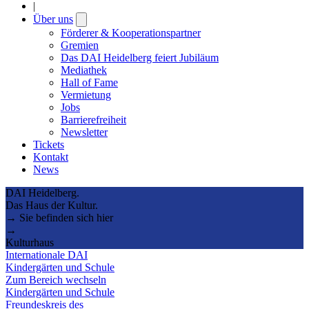
|
Über uns
Open
submenu
Förderer & Kooperationspartner
Gremien
Das DAI Heidelberg feiert Jubiläum
Mediathek
Hall of Fame
Vermietung
Jobs
Barrierefreiheit
Newsletter
Tickets
Kontakt
News
DAI Heidelberg.
Das Haus der Kultur.
→ Sie befinden sich hier
→
Kulturhaus
Internationale DAI
Kindergärten und Schule
Zum Bereich wechseln
Kindergärten und Schule
Freundeskreis des