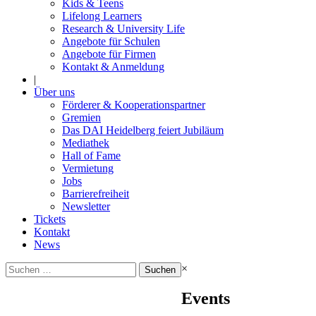
Kids & Teens
Lifelong Learners
Research & University Life
Angebote für Schulen
Angebote für Firmen
Kontakt & Anmeldung
|
Über uns
Förderer & Kooperationspartner
Gremien
Das DAI Heidelberg feiert Jubiläum
Mediathek
Hall of Fame
Vermietung
Jobs
Barrierefreiheit
Newsletter
Tickets
Kontakt
News
Suchen
×
nach:
Events