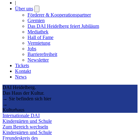
|
Über uns
Open
submenu
Förderer & Kooperationspartner
Gremien
Das DAI Heidelberg feiert Jubiläum
Mediathek
Hall of Fame
Vermietung
Jobs
Barrierefreiheit
Newsletter
Tickets
Kontakt
News
DAI Heidelberg.
Das Haus der Kultur.
→ Sie befinden sich hier
→
Kulturhaus
Internationale DAI
Kindergärten und Schule
Zum Bereich wechseln
Kindergärten und Schule
Freundeskreis des