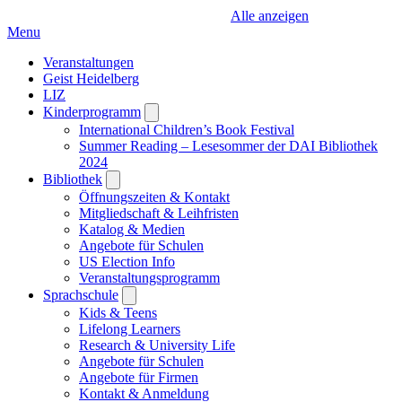
Alle anzeigen
Menu
Veranstaltungen
Geist Heidelberg
LIZ
Kinderprogramm
Open
submenu
International Children’s Book Festival
Summer Reading – Lesesommer der DAI Bibliothek
2024
Bibliothek
Open
submenu
Öffnungszeiten & Kontakt
Mitgliedschaft & Leihfristen
Katalog & Medien
Angebote für Schulen
US Election Info
Veranstaltungsprogramm
Sprachschule
Open
submenu
Kids & Teens
Lifelong Learners
Research & University Life
Angebote für Schulen
Angebote für Firmen
Kontakt & Anmeldung