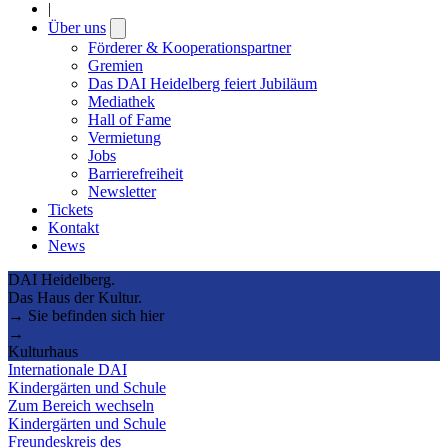
|
Über uns
Open
submenu
Förderer & Kooperationspartner
Gremien
Das DAI Heidelberg feiert Jubiläum
Mediathek
Hall of Fame
Vermietung
Jobs
Barrierefreiheit
Newsletter
Tickets
Kontakt
News
DAI Heidelberg.
Das Haus der Kultur.
→ Sie befinden sich hier
→
Kulturhaus
Internationale DAI
Kindergärten und Schule
Zum Bereich wechseln
Kindergärten und Schule
Freundeskreis des