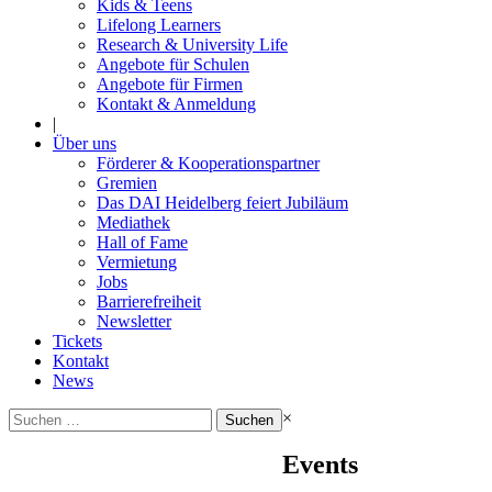
Kids & Teens
Lifelong Learners
Research & University Life
Angebote für Schulen
Angebote für Firmen
Kontakt & Anmeldung
|
Über uns
Förderer & Kooperationspartner
Gremien
Das DAI Heidelberg feiert Jubiläum
Mediathek
Hall of Fame
Vermietung
Jobs
Barrierefreiheit
Newsletter
Tickets
Kontakt
News
Suchen
×
nach:
Events