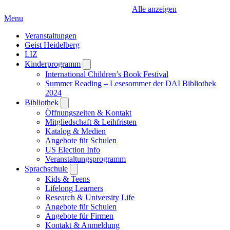
Alle anzeigen
Menu
Veranstaltungen
Geist Heidelberg
LIZ
Kinderprogramm
Open
submenu
International Children’s Book Festival
Summer Reading – Lesesommer der DAI Bibliothek
2024
Bibliothek
Open
submenu
Öffnungszeiten & Kontakt
Mitgliedschaft & Leihfristen
Katalog & Medien
Angebote für Schulen
US Election Info
Veranstaltungsprogramm
Sprachschule
Open
submenu
Kids & Teens
Lifelong Learners
Research & University Life
Angebote für Schulen
Angebote für Firmen
Kontakt & Anmeldung