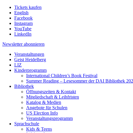
Tickets kaufen
English
Facebook
Instagram
YouTube
LinkedIn
Newsletter
abonnieren
Veranstaltungen
Geist Heidelberg
LIZ
Kinderprogramm
International Children’s Book Festival
Summer Reading – Lesesommer der DAI Bibliothek 20
Bibliothek
Öffnungszeiten & Kontakt
Mitgliedschaft & Leihfristen
Katalog & Medien
Angebote für Schulen
US Election Info
Veranstaltungsprogramm
Sprachschule
Kids & Teens