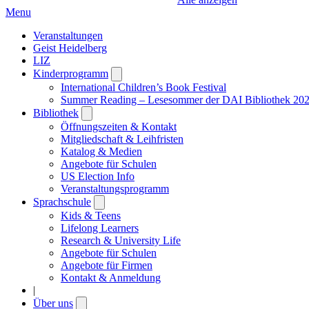
Menu
Veranstaltungen
Geist Heidelberg
LIZ
Kinderprogramm
Open
submenu
International Children’s Book Festival
Summer Reading – Lesesommer der DAI Bibliothek 20
Bibliothek
Open
submenu
Öffnungszeiten & Kontakt
Mitgliedschaft & Leihfristen
Katalog & Medien
Angebote für Schulen
US Election Info
Veranstaltungsprogramm
Sprachschule
Open
submenu
Kids & Teens
Lifelong Learners
Research & University Life
Angebote für Schulen
Angebote für Firmen
Kontakt & Anmeldung
|
Über uns
Open