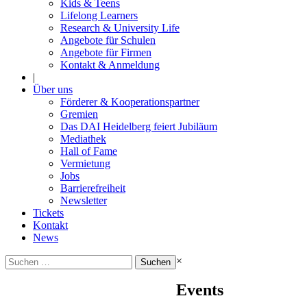
Kids & Teens
Lifelong Learners
Research & University Life
Angebote für Schulen
Angebote für Firmen
Kontakt & Anmeldung
|
Über uns
Förderer & Kooperationspartner
Gremien
Das DAI Heidelberg feiert Jubiläum
Mediathek
Hall of Fame
Vermietung
Jobs
Barrierefreiheit
Newsletter
Tickets
Kontakt
News
Suchen
×
nach:
Events