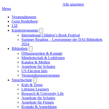
Alle anzeigen
Menu
Veranstaltungen
Geist Heidelberg
LIZ
Kinderprogramm
Open
submenu
International Children’s Book Festival
Summer Reading – Lesesommer der DAI Bibliothek
2024
Bibliothek
Open
submenu
Öffnungszeiten & Kontakt
Mitgliedschaft & Leihfristen
Katalog & Medien
Angebote für Schulen
US Election Info
Veranstaltungsprogramm
Sprachschule
Open
submenu
Kids & Teens
Lifelong Learners
Research & University Life
Angebote für Schulen
Angebote für Firmen
Kontakt & Anmeldung