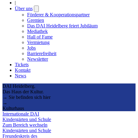
|
Über uns
Open
submenu
Förderer & Kooperationspartner
Gremien
Das DAI Heidelberg feiert Jubiläum
Mediathek
Hall of Fame
Vermietung
Jobs
Barrierefreiheit
Newsletter
Tickets
Kontakt
News
DAI Heidelberg.
Das Haus der Kultur.
→ Sie befinden sich hier
→
Kulturhaus
Internationale DAI
Kindergärten und Schule
Zum Bereich wechseln
Kindergärten und Schule
Freundeskreis des