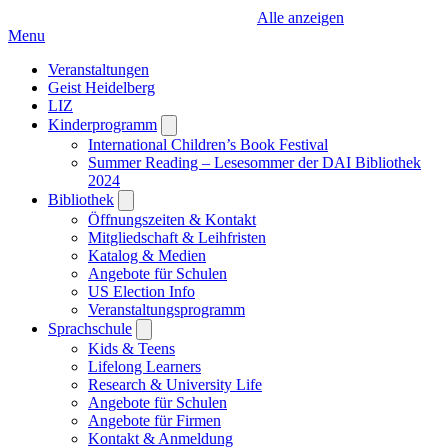
Alle anzeigen
Menu
Veranstaltungen
Geist Heidelberg
LIZ
Kinderprogramm
Open
submenu
International Children’s Book Festival
Summer Reading – Lesesommer der DAI Bibliothek
2024
Bibliothek
Open
submenu
Öffnungszeiten & Kontakt
Mitgliedschaft & Leihfristen
Katalog & Medien
Angebote für Schulen
US Election Info
Veranstaltungsprogramm
Sprachschule
Open
submenu
Kids & Teens
Lifelong Learners
Research & University Life
Angebote für Schulen
Angebote für Firmen
Kontakt & Anmeldung