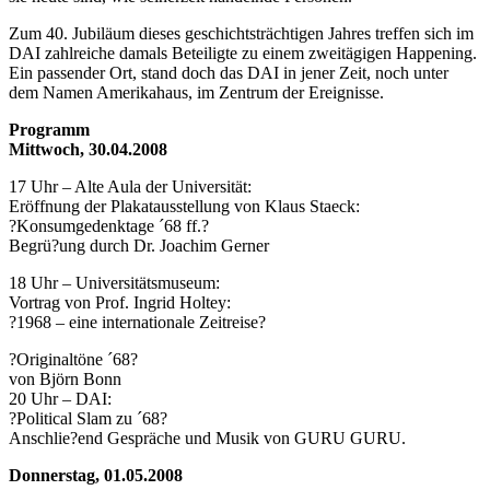
Zum 40. Jubiläum dieses geschichtsträchtigen Jahres treffen sich im
DAI zahlreiche damals Beteiligte zu einem zweitägigen Happening.
Ein passender Ort, stand doch das DAI in jener Zeit, noch unter
dem Namen Amerikahaus, im Zentrum der Ereignisse.
Programm
Mittwoch, 30.04.2008
17 Uhr – Alte Aula der Universität:
Eröffnung der Plakatausstellung von Klaus Staeck:
?Konsumgedenktage ´68 ff.?
Begrü?ung durch Dr. Joachim Gerner
18 Uhr – Universitätsmuseum:
Vortrag von Prof. Ingrid Holtey:
?1968 – eine internationale Zeitreise?
?Originaltöne ´68?
von Björn Bonn
20 Uhr – DAI:
?Political Slam zu ´68?
Anschlie?end Gespräche und Musik von GURU GURU.
Donnerstag, 01.05.2008