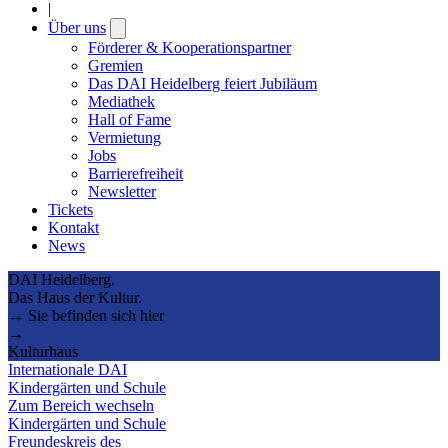
|
Über uns
Open
submenu
Förderer & Kooperationspartner
Gremien
Das DAI Heidelberg feiert Jubiläum
Mediathek
Hall of Fame
Vermietung
Jobs
Barrierefreiheit
Newsletter
Tickets
Kontakt
News
DAI Heidelberg.
Das Haus der Kultur.
→ Sie befinden sich hier
→
Kulturhaus
Internationale DAI
Kindergärten und Schule
Zum Bereich wechseln
Kindergärten und Schule
Freundeskreis des