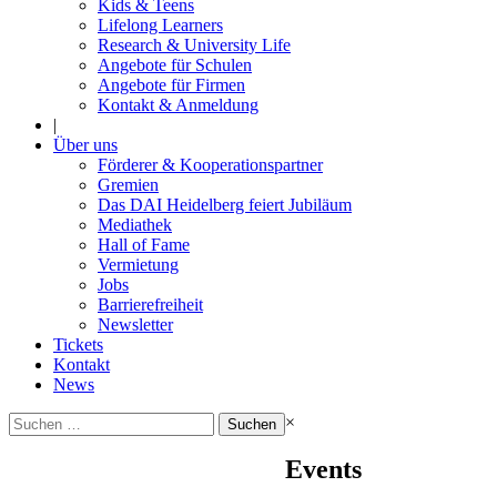
Kids & Teens
Lifelong Learners
Research & University Life
Angebote für Schulen
Angebote für Firmen
Kontakt & Anmeldung
|
Über uns
Förderer & Kooperationspartner
Gremien
Das DAI Heidelberg feiert Jubiläum
Mediathek
Hall of Fame
Vermietung
Jobs
Barrierefreiheit
Newsletter
Tickets
Kontakt
News
Suchen
×
nach:
Events