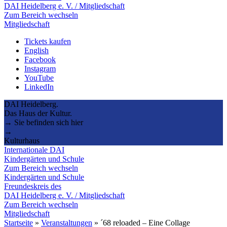
DAI Heidelberg e. V. / Mitgliedschaft
Zum Bereich wechseln
Mitgliedschaft
Tickets kaufen
English
Facebook
Instagram
YouTube
LinkedIn
DAI Heidelberg.
Das Haus der Kultur.
→ Sie befinden sich hier
→
Kulturhaus
Internationale DAI
Kindergärten und Schule
Zum Bereich wechseln
Kindergärten und Schule
Freundeskreis des
DAI Heidelberg e. V. / Mitgliedschaft
Zum Bereich wechseln
Mitgliedschaft
Startseite
»
Veranstaltungen
»
´68 reloaded – Eine Collage