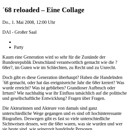
´68 reloaded – Eine Collage
Do., 1. Mai 2008, 12:00 Uhr
DAI - Großer Saal
Party
Kaum eine Generation wird so sehr für die Zustände der
Bundesrepublik Deutschland verantwortlich gemacht wie die ?
68er?, im Guten wie im Schlechten, zu Recht und zu Unrecht.
Doch gibt es diese Generation überhaupt? Haben die Handelnden
´68 gemacht, oder hat das ereignisreiche Jahr die 68er kreiert? Was
wurde erreicht? Was ist geblieben? Grandioser Aufbruch oder
Irrtum? Wie nachhaltig war ihr Einfluss tatsächlich auf die politische
und gesellschaftliche Entwicklung? Fragen über Fragen.
Die Akteurinnen und Akteure von damals sind ganz
unterschiedliche Wege gegangen und es sind oft hochinteressante
Biografien. Deswegen gibt es fast so viele unterschiedliche
Sichtweisen dessen, wer die 68er waren, was sie wurden und wer
sie heute sind, wie seinerzeit handelnde Personen.