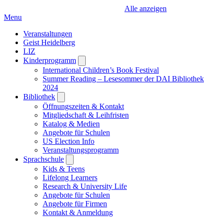
Alle anzeigen
Menu
Veranstaltungen
Geist Heidelberg
LIZ
Kinderprogramm
Open
submenu
International Children’s Book Festival
Summer Reading – Lesesommer der DAI Bibliothek
2024
Bibliothek
Open
submenu
Öffnungszeiten & Kontakt
Mitgliedschaft & Leihfristen
Katalog & Medien
Angebote für Schulen
US Election Info
Veranstaltungsprogramm
Sprachschule
Open
submenu
Kids & Teens
Lifelong Learners
Research & University Life
Angebote für Schulen
Angebote für Firmen
Kontakt & Anmeldung