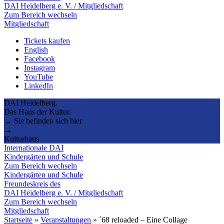
DAI Heidelberg e. V. / Mitgliedschaft
Zum Bereich wechseln
Mitgliedschaft
Tickets kaufen
English
Facebook
Instagram
YouTube
LinkedIn
DAI Heidelberg.
Das Haus der Kultur.
→ Sie befinden sich hier
→
Kulturhaus
Internationale DAI
Kindergärten und Schule
Zum Bereich wechseln
Kindergärten und Schule
Freundeskreis des
DAI Heidelberg e. V. / Mitgliedschaft
Zum Bereich wechseln
Mitgliedschaft
Startseite
»
Veranstaltungen
»
´68 reloaded – Eine Collage