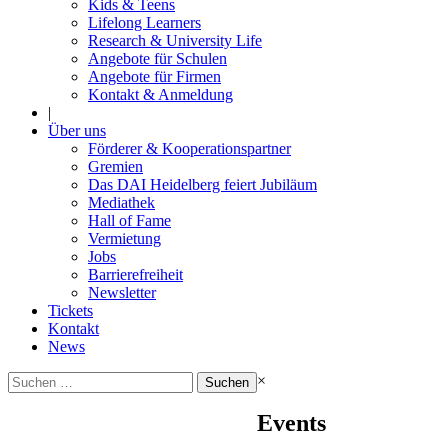
Kids & Teens
Lifelong Learners
Research & University Life
Angebote für Schulen
Angebote für Firmen
Kontakt & Anmeldung
|
Über uns
Förderer & Kooperationspartner
Gremien
Das DAI Heidelberg feiert Jubiläum
Mediathek
Hall of Fame
Vermietung
Jobs
Barrierefreiheit
Newsletter
Tickets
Kontakt
News
Suchen
×
nach:
Events