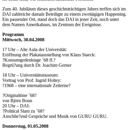
Zum 40. Jubiläum dieses geschichtsträchtigen Jahres treffen sich im
DAI zahlreiche damals Beteiligte zu einem zweitägigen Happening.
Ein passender Ort, stand doch das DAI in jener Zeit, noch unter
dem Namen Amerikahaus, im Zentrum der Ereignisse.
Programm
Mittwoch, 30.04.2008
17 Uhr – Alte Aula der Universität:
Eröffnung der Plakatausstellung von Klaus Staeck:
?Konsumgedenktage ´68 ff.?
Begrü?ung durch Dr. Joachim Gerner
18 Uhr – Universitätsmuseum:
Vortrag von Prof. Ingrid Holtey:
?1968 – eine internationale Zeitreise?
?Originaltöne ´68?
von Björn Bonn
20 Uhr – DAI:
?Political Slam zu ´68?
Anschlie?end Gespräche und Musik von GURU GURU.
Donnerstag, 01.05.2008