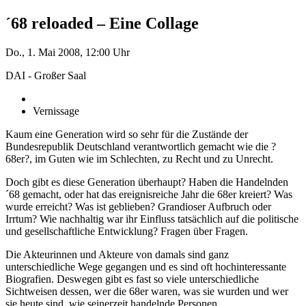
´68 reloaded – Eine Collage
Do., 1. Mai 2008, 12:00 Uhr
DAI - Großer Saal
Vernissage
Kaum eine Generation wird so sehr für die Zustände der
Bundesrepublik Deutschland verantwortlich gemacht wie die ?
68er?, im Guten wie im Schlechten, zu Recht und zu Unrecht.
Doch gibt es diese Generation überhaupt? Haben die Handelnden
´68 gemacht, oder hat das ereignisreiche Jahr die 68er kreiert? Was
wurde erreicht? Was ist geblieben? Grandioser Aufbruch oder
Irrtum? Wie nachhaltig war ihr Einfluss tatsächlich auf die politische
und gesellschaftliche Entwicklung? Fragen über Fragen.
Die Akteurinnen und Akteure von damals sind ganz
unterschiedliche Wege gegangen und es sind oft hochinteressante
Biografien. Deswegen gibt es fast so viele unterschiedliche
Sichtweisen dessen, wer die 68er waren, was sie wurden und wer
sie heute sind, wie seinerzeit handelnde Personen.