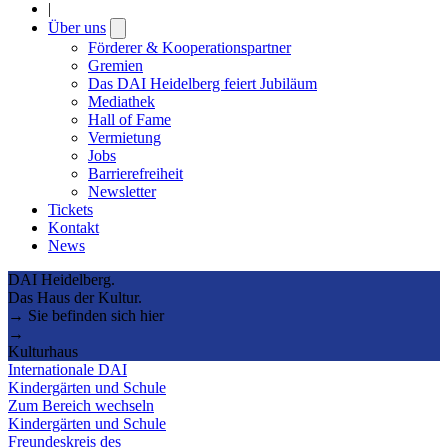
|
Über uns
Open
submenu
Förderer & Kooperationspartner
Gremien
Das DAI Heidelberg feiert Jubiläum
Mediathek
Hall of Fame
Vermietung
Jobs
Barrierefreiheit
Newsletter
Tickets
Kontakt
News
DAI Heidelberg.
Das Haus der Kultur.
→ Sie befinden sich hier
→
Kulturhaus
Internationale DAI
Kindergärten und Schule
Zum Bereich wechseln
Kindergärten und Schule
Freundeskreis des