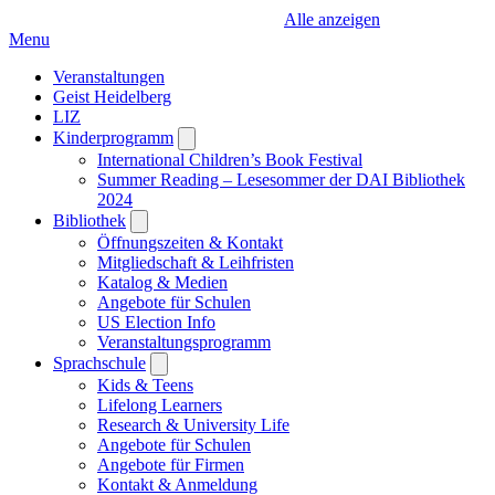
Alle anzeigen
Menu
Veranstaltungen
Geist Heidelberg
LIZ
Kinderprogramm
Open
submenu
International Children’s Book Festival
Summer Reading – Lesesommer der DAI Bibliothek
2024
Bibliothek
Open
submenu
Öffnungszeiten & Kontakt
Mitgliedschaft & Leihfristen
Katalog & Medien
Angebote für Schulen
US Election Info
Veranstaltungsprogramm
Sprachschule
Open
submenu
Kids & Teens
Lifelong Learners
Research & University Life
Angebote für Schulen
Angebote für Firmen
Kontakt & Anmeldung