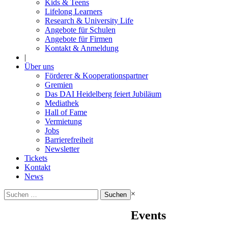
Kids & Teens
Lifelong Learners
Research & University Life
Angebote für Schulen
Angebote für Firmen
Kontakt & Anmeldung
|
Über uns
Förderer & Kooperationspartner
Gremien
Das DAI Heidelberg feiert Jubiläum
Mediathek
Hall of Fame
Vermietung
Jobs
Barrierefreiheit
Newsletter
Tickets
Kontakt
News
Suchen
×
nach:
Events