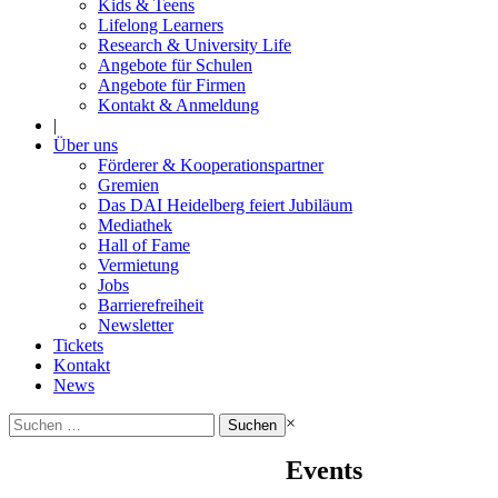
Kids & Teens
Lifelong Learners
Research & University Life
Angebote für Schulen
Angebote für Firmen
Kontakt & Anmeldung
|
Über uns
Förderer & Kooperationspartner
Gremien
Das DAI Heidelberg feiert Jubiläum
Mediathek
Hall of Fame
Vermietung
Jobs
Barrierefreiheit
Newsletter
Tickets
Kontakt
News
Suchen
×
nach:
Events