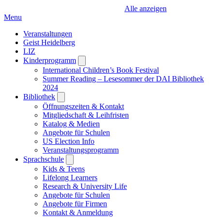
Alle anzeigen
Menu
Veranstaltungen
Geist Heidelberg
LIZ
Kinderprogramm
Open
submenu
International Children’s Book Festival
Summer Reading – Lesesommer der DAI Bibliothek
2024
Bibliothek
Open
submenu
Öffnungszeiten & Kontakt
Mitgliedschaft & Leihfristen
Katalog & Medien
Angebote für Schulen
US Election Info
Veranstaltungsprogramm
Sprachschule
Open
submenu
Kids & Teens
Lifelong Learners
Research & University Life
Angebote für Schulen
Angebote für Firmen
Kontakt & Anmeldung