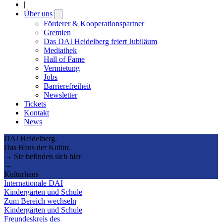
|
Über uns
Open
submenu
Förderer & Kooperationspartner
Gremien
Das DAI Heidelberg feiert Jubiläum
Mediathek
Hall of Fame
Vermietung
Jobs
Barrierefreiheit
Newsletter
Tickets
Kontakt
News
DAI Heidelberg.
Das Haus der Kultur.
→ Sie befinden sich hier
→
Kulturhaus
Internationale DAI
Kindergärten und Schule
Zum Bereich wechseln
Kindergärten und Schule
Freundeskreis des