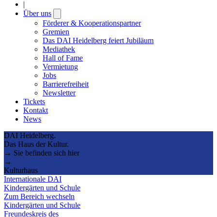
|
Über uns
Open
submenu
Förderer & Kooperationspartner
Gremien
Das DAI Heidelberg feiert Jubiläum
Mediathek
Hall of Fame
Vermietung
Jobs
Barrierefreiheit
Newsletter
Tickets
Kontakt
News
DAI Heidelberg.
Das Haus der Kultur.
→ Sie befinden sich hier
→
Kulturhaus
Internationale DAI
Kindergärten und Schule
Zum Bereich wechseln
Kindergärten und Schule
Freundeskreis des