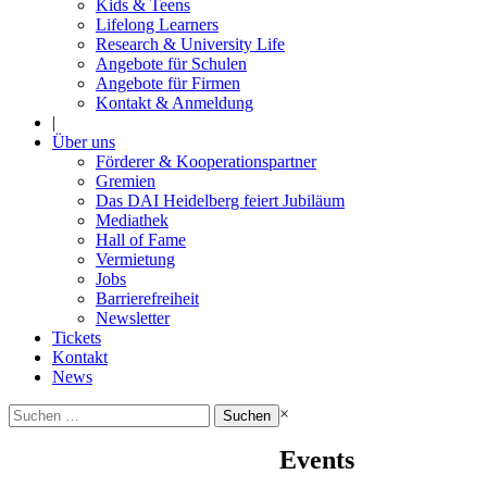
Kids & Teens
Lifelong Learners
Research & University Life
Angebote für Schulen
Angebote für Firmen
Kontakt & Anmeldung
|
Über uns
Förderer & Kooperationspartner
Gremien
Das DAI Heidelberg feiert Jubiläum
Mediathek
Hall of Fame
Vermietung
Jobs
Barrierefreiheit
Newsletter
Tickets
Kontakt
News
Suchen
×
nach:
Events