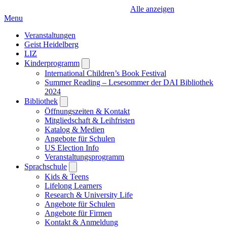
Alle anzeigen
Menu
Veranstaltungen
Geist Heidelberg
LIZ
Kinderprogramm
Open
submenu
International Children’s Book Festival
Summer Reading – Lesesommer der DAI Bibliothek
2024
Bibliothek
Open
submenu
Öffnungszeiten & Kontakt
Mitgliedschaft & Leihfristen
Katalog & Medien
Angebote für Schulen
US Election Info
Veranstaltungsprogramm
Sprachschule
Open
submenu
Kids & Teens
Lifelong Learners
Research & University Life
Angebote für Schulen
Angebote für Firmen
Kontakt & Anmeldung